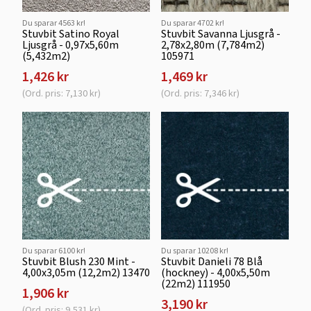
Du sparar 4563 kr!
Du sparar 4702 kr!
Stuvbit Satino Royal
Stuvbit Savanna Ljusgrå -
Ljusgrå - 0,97x5,60m
2,78x2,80m (7,784m2)
(5,432m2)
105971
1,426 kr
1,469 kr
(Ord. pris: 7,130 kr)
(Ord. pris: 7,346 kr)
Du sparar 6100 kr!
Du sparar 10208 kr!
Stuvbit Blush 230 Mint -
Stuvbit Danieli 78 Blå
4,00x3,05m (12,2m2) 13470
(hockney) - 4,00x5,50m
(22m2) 111950
1,906 kr
3,190 kr
(Ord. pris: 9,531 kr)