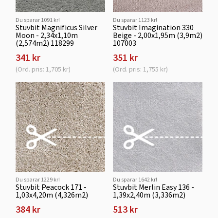
Du sparar 1091 kr!
Du sparar 1123 kr!
Stuvbit Magnificus Silver
Stuvbit Imagination 330
Moon - 2,34x1,10m
Beige - 2,00x1,95m (3,9m2)
(2,574m2) 118299
107003
341 kr
351 kr
(Ord. pris: 1,705 kr)
(Ord. pris: 1,755 kr)
Du sparar 1229 kr!
Du sparar 1642 kr!
Stuvbit Peacock 171 -
Stuvbit Merlin Easy 136 -
1,03x4,20m (4,326m2)
1,39x2,40m (3,336m2)
384 kr
513 kr