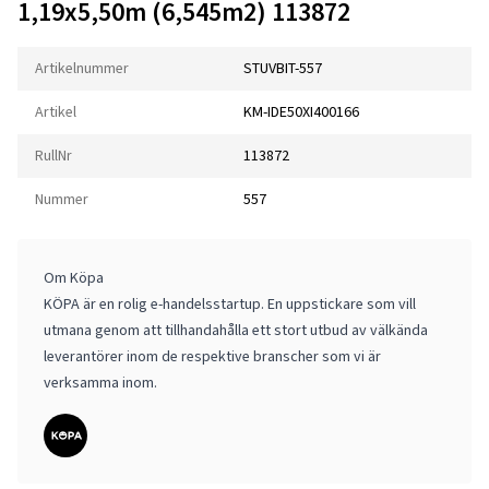
1,19x5,50m (6,545m2) 113872
Artikelnummer
STUVBIT-557
Artikel
KM-IDE50XI400166
RullNr
113872
Nummer
557
Om Köpa
KÖPA är en rolig e-handelsstartup. En uppstickare som vill
utmana genom att tillhandahålla ett stort utbud av välkända
leverantörer inom de respektive branscher som vi är
verksamma inom.