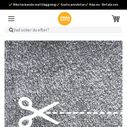
Rikstäckande mattläggning
Gratis provbitar
Köp nu - Betala sen