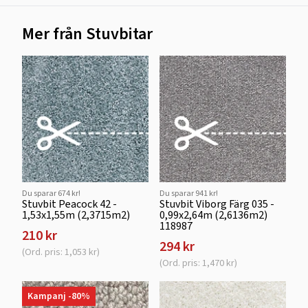
Mer från Stuvbitar
Du sparar 674 kr!
Du sparar 941 kr!
Stuvbit Peacock 42 -
Stuvbit Viborg Färg 035 -
1,53x1,55m (2,3715m2)
0,99x2,64m (2,6136m2)
118987
210 kr
294 kr
(Ord. pris: 1,053 kr)
(Ord. pris: 1,470 kr)
Kampanj -80%