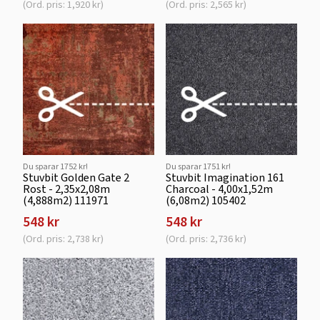
(Ord. pris: 1,920 kr)
(Ord. pris: 2,565 kr)
Du sparar 1752 kr!
Du sparar 1751 kr!
Stuvbit Golden Gate 2
Stuvbit Imagination 161
Rost - 2,35x2,08m
Charcoal - 4,00x1,52m
(4,888m2) 111971
(6,08m2) 105402
548 kr
548 kr
(Ord. pris: 2,738 kr)
(Ord. pris: 2,736 kr)