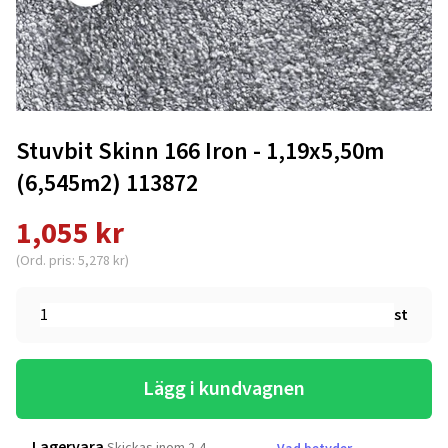
Stuvbit Skinn 166 Iron - 1,19x5,50m
(6,545m2) 113872
1,055 kr
(Ord. pris: 5,278 kr)
st
Lägg i kundvagnen
Lagervara
Skickas inom 2-4