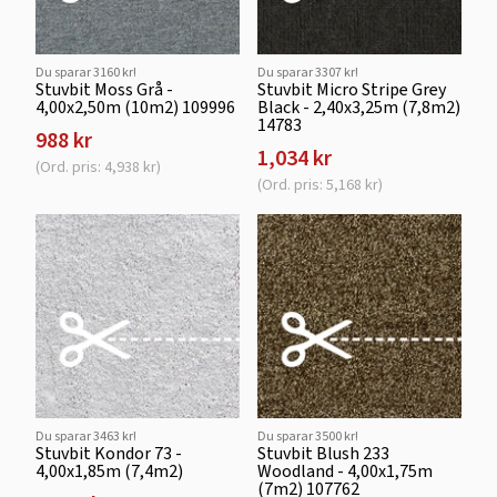
Du sparar 3160 kr!
Du sparar 3307 kr!
Stuvbit Moss Grå -
Stuvbit Micro Stripe Grey
4,00x2,50m (10m2) 109996
Black - 2,40x3,25m (7,8m2)
14783
988 kr
1,034 kr
(Ord. pris: 4,938 kr)
(Ord. pris: 5,168 kr)
Du sparar 3463 kr!
Du sparar 3500 kr!
Stuvbit Kondor 73 -
Stuvbit Blush 233
4,00x1,85m (7,4m2)
Woodland - 4,00x1,75m
(7m2) 107762