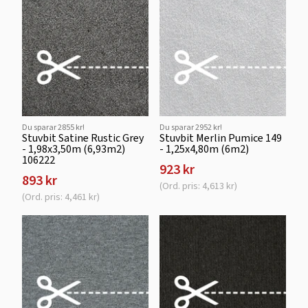
Du sparar 2855 kr!
Du sparar 2952 kr!
Stuvbit Satine Rustic Grey
Stuvbit Merlin Pumice 149
- 1,98x3,50m (6,93m2)
- 1,25x4,80m (6m2)
106222
923 kr
893 kr
(Ord. pris: 4,613 kr)
(Ord. pris: 4,461 kr)