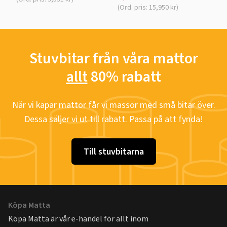
(Ord. pris: 15,950 kr)
Stuvbitar från våra mattor
allt
80% rabatt
När vi kapar mattor får vi massor med små bitar över.
Dessa säljer vi ut till rabatt. Passa på att fynda!
Till stuvbitarna
Köpa Matta
Köpa Matta är vår e-handel för allt inom