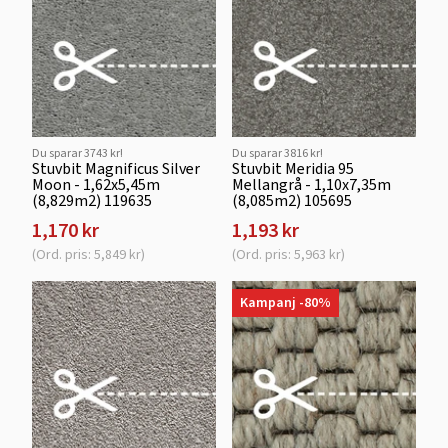
Du sparar 3743 kr!
Du sparar 3816 kr!
Stuvbit Magnificus Silver
Stuvbit Meridia 95
Moon - 1,62x5,45m
Mellangrå - 1,10x7,35m
(8,829m2) 119635
(8,085m2) 105695
1,170 kr
1,193 kr
(Ord. pris: 5,849 kr)
(Ord. pris: 5,963 kr)
Kampanj -80%