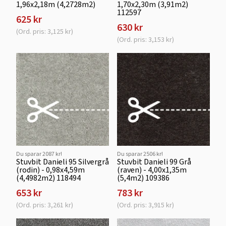
1,96x2,18m (4,2728m2)
1,70x2,30m (3,91m2)
112597
625 kr
630 kr
(Ord. pris: 3,125 kr)
(Ord. pris: 3,153 kr)
Du sparar 2087 kr!
Du sparar 2506 kr!
Stuvbit Danieli 95 Silvergrå
Stuvbit Danieli 99 Grå
(rodin) - 0,98x4,59m
(raven) - 4,00x1,35m
(4,4982m2) 118494
(5,4m2) 109386
653 kr
783 kr
(Ord. pris: 3,261 kr)
(Ord. pris: 3,915 kr)