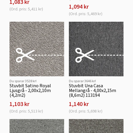
1,083 kr
1,094 kr
(Ord. pris: 5,411 kr)
(Ord. pris: 5,469 kr)
Du sparar 3528 kr!
Du sparar 3646 kr!
Stuvbit Satino Royal
Stuvbit Una Casa
Ljusgrå - 2,00x2,10m
Mellangrå - 4,00x2,15m
(4,2m2)
(8,6m2) 113194
1,103 kr
1,140 kr
(Ord. pris: 5,513 kr)
(Ord. pris: 5,698 kr)