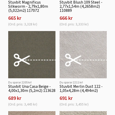
Stuvbit Magnificus
Stuvbit Blush 109 Steel -
Silkworm - 2,79x1,80m
2,77x1,54m (4,2658m2)
(5,022m2) 117072
110889
665 kr
666 kr
(Ord. pris: 3,328 kr)
(Ord. pris: 3,333 kr)
Du sparar 2205 kr!
Du sparar 2211 kr!
Stuvbit Una Casa Beige -
Stuvbit Merlin Dust 122 -
4,00x1,30m (5,2m2) 113628
1,05x4,28m (4,494m2)
689 kr
691 kr
(Ord. pris: 3,445 kr)
(Ord. pris: 3,455 kr)