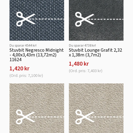
Du sparar 4544 kr!
Du sparar 4738 kr!
Stuvbit Negresco Midnight
Stuvbit Lounge Grafit 2,32
- 4,00x3,43m (13,72m2)
x 1,38m (3,7m2)
11624
1,480 kr
1,420 kr
(Ord. pris: 7,403 kr)
(Ord. pris: 7,100 kr)