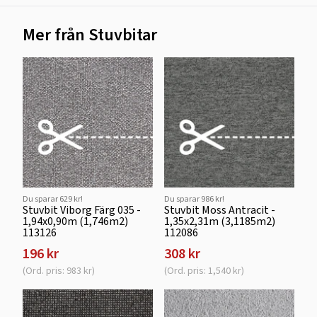
Mer från Stuvbitar
Du sparar 629 kr!
Du sparar 986 kr!
Stuvbit Viborg Färg 035 -
Stuvbit Moss Antracit -
1,94x0,90m (1,746m2)
1,35x2,31m (3,1185m2)
113126
112086
196 kr
308 kr
(Ord. pris: 983 kr)
(Ord. pris: 1,540 kr)