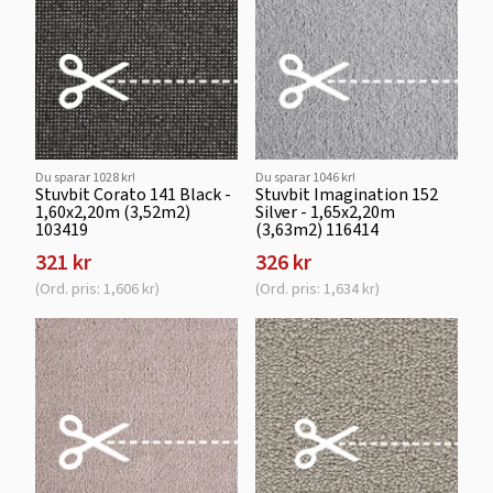
Du sparar 1028 kr!
Du sparar 1046 kr!
Stuvbit Corato 141 Black -
Stuvbit Imagination 152
1,60x2,20m (3,52m2)
Silver - 1,65x2,20m
103419
(3,63m2) 116414
321 kr
326 kr
(Ord. pris: 1,606 kr)
(Ord. pris: 1,634 kr)