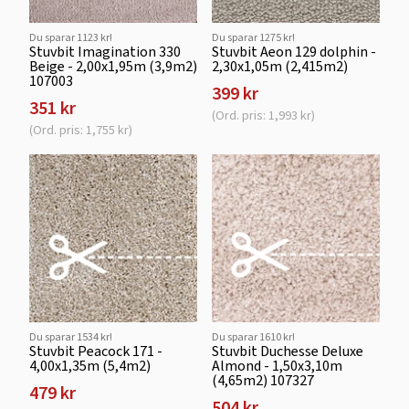
Du sparar 1123 kr!
Du sparar 1275 kr!
Stuvbit Imagination 330
Stuvbit Aeon 129 dolphin -
Beige - 2,00x1,95m (3,9m2)
2,30x1,05m (2,415m2)
107003
399 kr
351 kr
(Ord. pris: 1,993 kr)
(Ord. pris: 1,755 kr)
Du sparar 1534 kr!
Du sparar 1610 kr!
Stuvbit Peacock 171 -
Stuvbit Duchesse Deluxe
4,00x1,35m (5,4m2)
Almond - 1,50x3,10m
(4,65m2) 107327
479 kr
504 kr