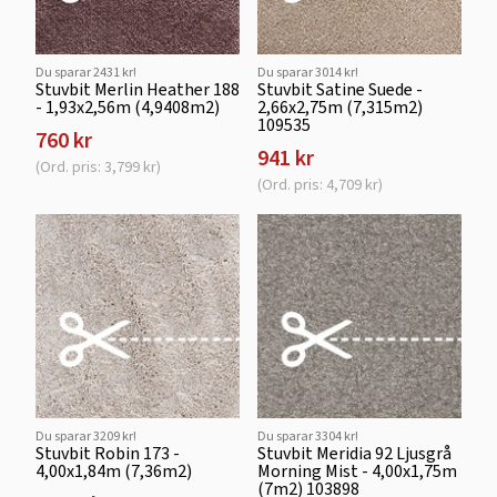
Du sparar 2431 kr!
Du sparar 3014 kr!
Stuvbit Merlin Heather 188
Stuvbit Satine Suede -
- 1,93x2,56m (4,9408m2)
2,66x2,75m (7,315m2)
109535
760 kr
941 kr
(Ord. pris: 3,799 kr)
(Ord. pris: 4,709 kr)
Du sparar 3209 kr!
Du sparar 3304 kr!
Stuvbit Robin 173 -
Stuvbit Meridia 92 Ljusgrå
4,00x1,84m (7,36m2)
Morning Mist - 4,00x1,75m
(7m2) 103898