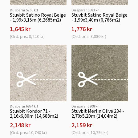
Du sparar 5266 kr!
Du sparar 5683 kr!
Stuvbit Satino Royal Beige
Stuvbit Satino Royal Beige
- 1,99x3,15m (6,2685m2)
- 1,99x3,40m (6,766m2)
1,645 kr
1,776 kr
(Ord. pris: 8,228 kr)
(Ord. pris: 8,880 kr)
Du sparar 6874 kr!
Du sparar 6908 kr!
Stuvbit Kondor 71 -
Stuvbit Merlin Olive 234 -
2,16x6,80m (14,688m2)
2,70x5,20m (14,04m2)
2,148 kr
2,159 kr
(Ord. pris: 10,740 kr)
(Ord. pris: 10,794 kr)