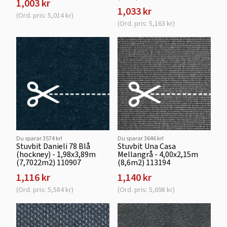
1,003 kr
1,033 kr
(Ord. pris: 5,014 kr)
(Ord. pris: 5,163 kr)
Du sparar 3574 kr!
Du sparar 3646 kr!
Stuvbit Danieli 78 Blå
Stuvbit Una Casa
(hockney) - 1,98x3,89m
Mellangrå - 4,00x2,15m
(7,7022m2) 110907
(8,6m2) 113194
1,116 kr
1,140 kr
(Ord. pris: 5,584 kr)
(Ord. pris: 5,698 kr)