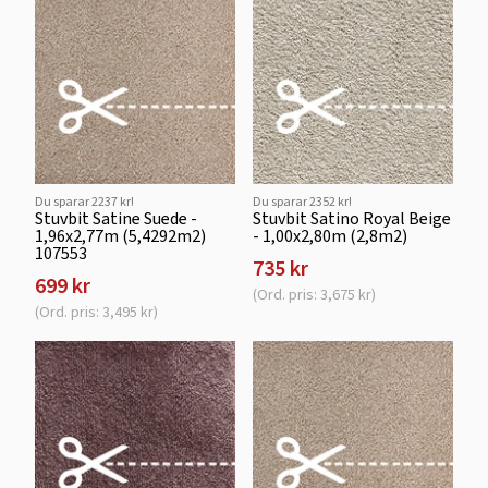
Du sparar 2237 kr!
Du sparar 2352 kr!
Stuvbit Satine Suede -
Stuvbit Satino Royal Beige
1,96x2,77m (5,4292m2)
- 1,00x2,80m (2,8m2)
107553
735 kr
699 kr
(Ord. pris: 3,675 kr)
(Ord. pris: 3,495 kr)