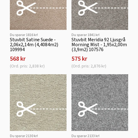
Du sparar 1816 kr!
Du sparar 1841 kr!
Stuvbit Satine Suede -
Stuvbit Meridia 92 Ljusgrå
2,06x2,14m (4,4084m2)
Morning Mist - 1,95x2,00m
109994
(3,9m2) 107576
568 kr
575 kr
(Ord. pris: 2,838 kr)
(Ord. pris: 2,876 kr)
Du sparar 2130 kr!
Du sparar 2133 kr!