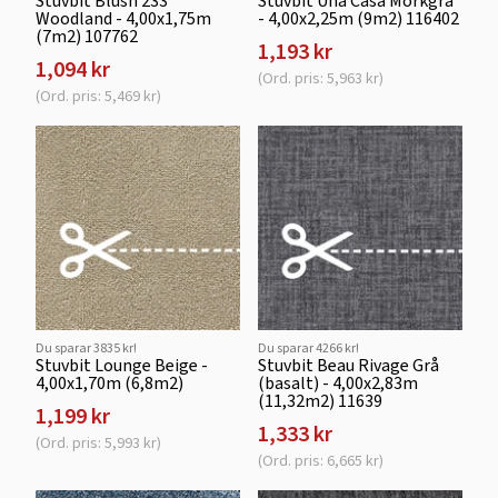
Stuvbit Blush 233
Stuvbit Una Casa Mörkgrå
Woodland - 4,00x1,75m
- 4,00x2,25m (9m2) 116402
(7m2) 107762
1,193 kr
1,094 kr
(Ord. pris: 5,963 kr)
(Ord. pris: 5,469 kr)
Du sparar 3835 kr!
Du sparar 4266 kr!
Stuvbit Lounge Beige -
Stuvbit Beau Rivage Grå
4,00x1,70m (6,8m2)
(basalt) - 4,00x2,83m
(11,32m2) 11639
1,199 kr
1,333 kr
(Ord. pris: 5,993 kr)
(Ord. pris: 6,665 kr)