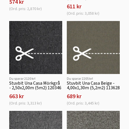
574 kr
611 kr
(Ord. pris: 2,870 kr)
(Ord. pris: 3,058 kr)
Du sparar 2120 kr!
Du sparar 2205 kr!
Stuvbit Una Casa Mörkgrå
Stuvbit Una Casa Beige -
- 2,50x2,00m (5m2) 120346
4,00x1,30m (5,2m2) 113628
663 kr
689 kr
(Ord. pris: 3,313 kr)
(Ord. pris: 3,445 kr)