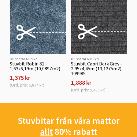
Du sparar 4399 kr!
Du sparar 6038 kr!
Stuvbit Robin 81 -
Stuvbit Capri Dark Grey -
1,63x6,19m (10,0897m2)
2,95x4,45m (13,1275m2)
109985
1,375 kr
1,888 kr
(Ord. pris: 6,874 kr)
(Ord. pris: 9,435 kr)
Stuvbitar från våra mattor
allt
80% rabatt