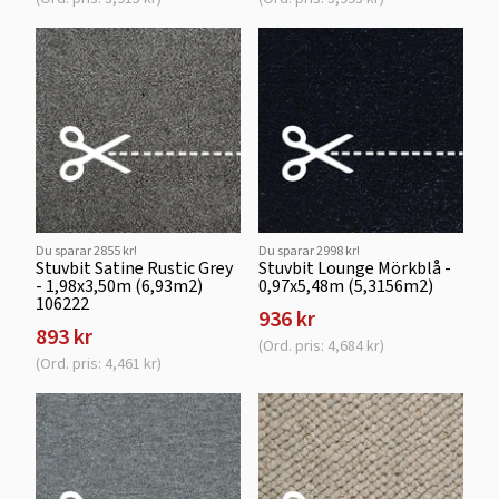
Du sparar 2855 kr!
Du sparar 2998 kr!
Stuvbit Satine Rustic Grey
Stuvbit Lounge Mörkblå -
- 1,98x3,50m (6,93m2)
0,97x5,48m (5,3156m2)
106222
936 kr
893 kr
(Ord. pris: 4,684 kr)
(Ord. pris: 4,461 kr)