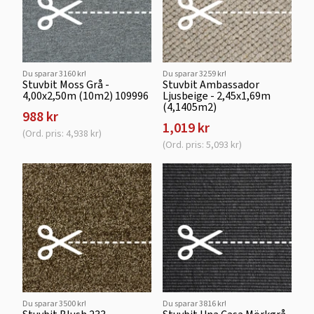
Du sparar 3160 kr!
Du sparar 3259 kr!
Stuvbit Moss Grå -
Stuvbit Ambassador
4,00x2,50m (10m2) 109996
Ljusbeige - 2,45x1,69m
(4,1405m2)
988 kr
1,019 kr
(Ord. pris: 4,938 kr)
(Ord. pris: 5,093 kr)
Du sparar 3500 kr!
Du sparar 3816 kr!