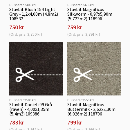
Du sparar 2400 kr!
Du sparar 2426 kr!
Stuvbit Blush 154 Light
Stuvbit Magnificus
Grey - 1,2x4,00m (4,8m2)
Silkworm - 0,97x5,90m
108532
(5,723m2) 118996
750 kr
759 kr
(Ord. pris: 3,750 kr)
(Ord. pris: 3,791 kr)
Du sparar 2506 kr!
Du sparar 2555 kr!
Stuvbit Danieli 99 Grå
Stuvbit Magnificus
(raven) - 4,00x1,35m
Buttermilk - 2,62x2,30m
(5,4m2) 109386
(6,026m2) 118706
783 kr
799 kr
(Ord. pris: 3,915 kr)
(Ord. pris: 3,993 kr)