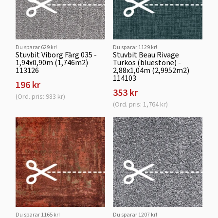
Du sparar 629 kr!
Du sparar 1129 kr!
Stuvbit Viborg Färg 035 -
Stuvbit Beau Rivage
1,94x0,90m (1,746m2)
Turkos (bluestone) -
113126
2,88x1,04m (2,9952m2)
114103
196 kr
353 kr
(Ord. pris: 983 kr)
(Ord. pris: 1,764 kr)
Du sparar 1165 kr!
Du sparar 1207 kr!