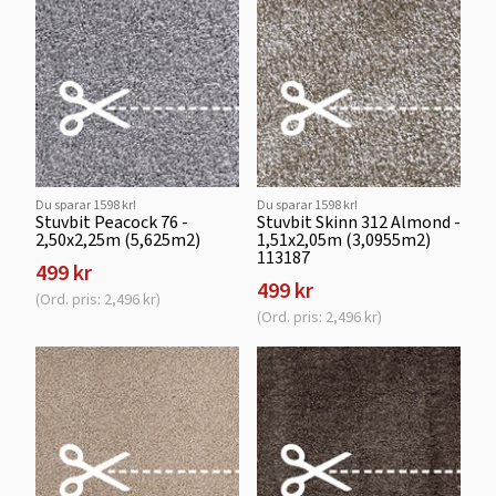
Du sparar 1598 kr!
Du sparar 1598 kr!
Stuvbit Peacock 76 -
Stuvbit Skinn 312 Almond -
2,50x2,25m (5,625m2)
1,51x2,05m (3,0955m2)
113187
499 kr
499 kr
(Ord. pris: 2,496 kr)
(Ord. pris: 2,496 kr)