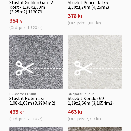
Stuvbit Golden Gate 2
Stuvbit Peacock 175 -
Rost - 1,30x2,50m
2,50x1,70m (4,25m2)
(3,25m2) 112079
378 kr
364 kr
(Ord. pris: 1,886 kr)
(Ord. pris: 1,820 kr)
Du sparar 1478 kr!
Du sparar 1482 kr!
Stuvbit Robin 175 -
Stuvbit Kondor 69 -
2,08x1,63m (3,3904m2)
1,19x2,66m (3,1654m2)
463 kr
463 kr
(Ord. pris: 2,310 kr)
(Ord. pris: 2,315 kr)