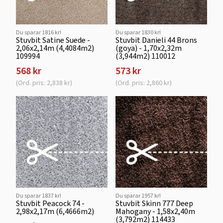
Du sparar 1816 kr!
Du sparar 1830 kr!
Stuvbit Satine Suede -
Stuvbit Danieli 44 Brons
2,06x2,14m (4,4084m2)
(goya) - 1,70x2,32m
109994
(3,944m2) 110012
568 kr
573 kr
(Ord. pris: 2,838 kr)
(Ord. pris: 2,860 kr)
Du sparar 1837 kr!
Du sparar 1957 kr!
Stuvbit Peacock 74 -
Stuvbit Skinn 777 Deep
2,98x2,17m (6,4666m2)
Mahogany - 1,58x2,40m
(3,792m2) 114433