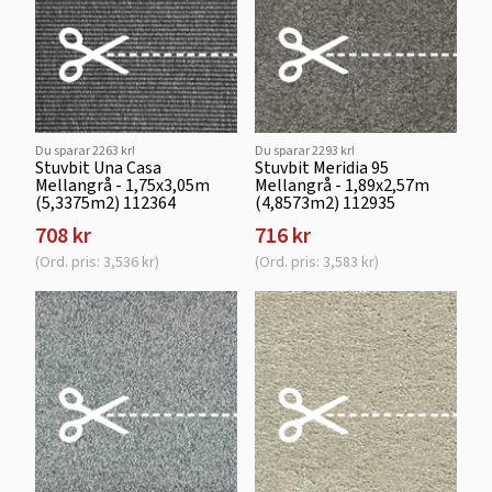
Du sparar 2263 kr!
Du sparar 2293 kr!
Stuvbit Una Casa
Stuvbit Meridia 95
Mellangrå - 1,75x3,05m
Mellangrå - 1,89x2,57m
(5,3375m2) 112364
(4,8573m2) 112935
708 kr
716 kr
(Ord. pris: 3,536 kr)
(Ord. pris: 3,583 kr)