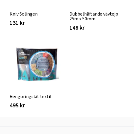
Kniv Solingen
Dubbelhäftande vävtejp
25m x 50mm
131 kr
148 kr
Rengöringskit textil
495 kr