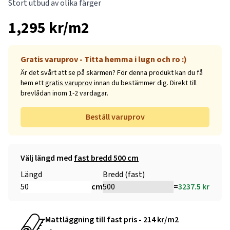
Stort utbud av olika färger
1,295 kr/m2
Gratis varuprov - Titta hemma i lugn och ro :)
Är det svårt att se på skärmen? För denna produkt kan du få
hem ett
gratis varuprov
innan du bestämmer dig. Direkt till
brevlådan inom 1-2 vardagar.
Beställ varuprov
Välj längd med
fast bredd 500 cm
Längd
Bredd (fast)
cm
=
3237.5
kr
Mattläggning till fast pris - 214 kr/m2