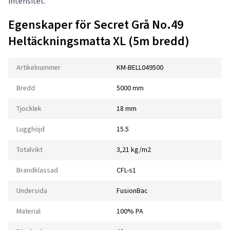
intensitet.
Egenskaper för Secret Grå No.49
Heltäckningsmatta XL (5m bredd)
Artikelnummer
KM-BELL049500
Bredd
5000 mm
Tjocklek
18 mm
Lugghöjd
15.5
Totalvikt
3,21 kg/m2
Brandklassad
CFL-s1
Undersida
FusionBac
Material
100% PA