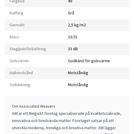
Färgkod
49
Rullfärg
Grå
Garnvikt
2,5 kg/m2
Klass
23/31
Stegljudsförbättring
33 dB
Golvvärme
Godkänd för golvvärme
Halkmotsånd
Motståndig
Solblekning
Motståndig
Om Associated Weavers
AW är ett Belgiskt företag specialiserade på kvalitetssäkrade,
innovativa och bredvävda mattor. Företaget satsar på att
utveckla moderna, trendiga och kreativa mattor. AW lägger