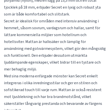
polyamid (nylon), med en lugg på 15,5 mm och en total
tjocklek på 18 mm, erbjuder Secret en lyxig och robust yta
som är både komfortabel och slitstark.
Secret är idealisk för områden med intensiv användning i
hemmet, såsom sovrum, vardagsrum och hallar, samt för
lättare kommersiella miljöer som hotellrum och
hotellsviter. Mattan är halksäker och lämplig för
användning med golvvärmesystem, vilket gör den mångsidig
och funktionell. Den erbjuder dessutom utmärkta
ljuddämpande egenskaper, vilket bidrar till en tystare och
mer behaglig miljö.
Med sina moderna enfärgade mönster kan Secret enkelt
integreras i olika inredningsstilar och ger en stilren och
sofistikerad touch till varje rum. Mattan är också resistent
mot ljusblekning och har bra brandmotstånd, vilket
säkerställer långvarig prestanda och bevarande av färgens