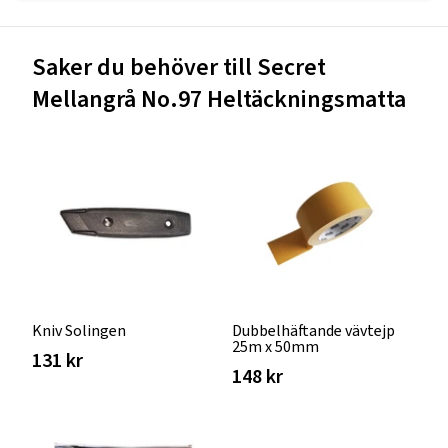
Saker du behöver till Secret
Mellangrå No.97 Heltäckningsmatta
Kniv Solingen
Dubbelhäftande vävtejp
25m x 50mm
131 kr
148 kr