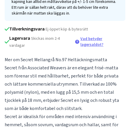
kapning kan alltid en måttavvikelse på +/- 1-5 cm förekomma.
Ett rum är sällan helt rakt, därav att du behöver lite extra
skärmån när mattan ska läggas in.
Tillverkningsvara
Ej öppet köp & bytesrätt
Lagervara
Skickas inom 2-4
Vad betyder
lagersaldot?
vardagar
Mer om Secret Mellangrå No.97 Heltäckningsmatta
Secret från Associated Weavers är en elegant frisé-matta
som förenar stil med hållbarhet, perfekt för både privata
och lättare kommersiella utrymmen. Tillverkad av 100%
polyamid (nylon), med en lugg på 15,5 mm och en total
tjocklek på 18 mm, erbjuder Secret en lyxig och robust yta
som är både komfortabel och slitstark.
Secret är idealisk för områden med intensiv användning i
hemmet, såsom sovrum, vardagsrum och hallar, samt för