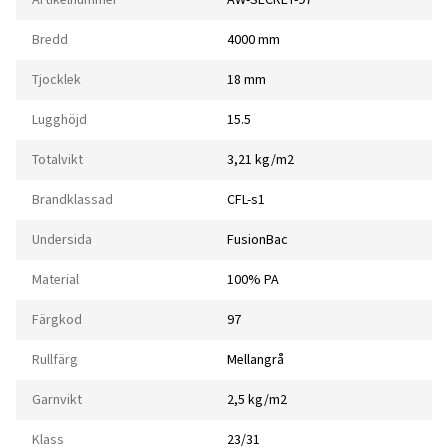
Bredd
4000 mm
Tjocklek
18 mm
Lugghöjd
15.5
Totalvikt
3,21 kg/m2
Brandklassad
CFL-s1
Undersida
FusionBac
Material
100% PA
Färgkod
97
Rullfärg
Mellangrå
Garnvikt
2,5 kg/m2
Klass
23/31