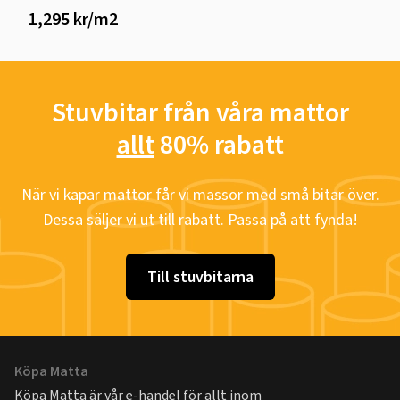
1,295 kr/m2
Stuvbitar från våra mattor
allt
80% rabatt
När vi kapar mattor får vi massor med små bitar över.
Dessa säljer vi ut till rabatt. Passa på att fynda!
Till stuvbitarna
Köpa Matta
Köpa Matta är vår e-handel för allt inom