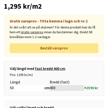
1,295 kr/m2
Gratis varuprov - Titta hemma i lugn och ro :)
Är det svårt att se på skärmen? För denna produkt kan du få
hem ett
gratis varuprov
innan du bestämmer dig. Direkt till
brevlådan inom 1-2 vardagar.
Beställ varuprov
Välj längd med
fast bredd 400 cm
Pris: 1295 kr/m2
Längd
Bredd (fast)
cm
=
2590
kr
Välj valfri längd och bredd