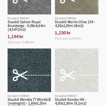
Du sparar 3820 kr!
Du sparar 3936 kr!
Stuvbit Satino Royal
Stuvbit Merlin Olive 234 -
Brunbeige - 0,98x4,64m
4,00x2,00m (8m2)
(4,5472m2)
1,230 kr
1,194 kr
(Ord. pris: 6,150 kr)
(Ord. pris: 5,969 kr)
Du sparar 4148 kr!
Du sparar 4306 kr!
Stuvbit Meridia 77 Mörkblå
Stuvbit Kondor 69 -
(midnight) - 1,69x5,20m
4,00x2,30m (9,2m2)