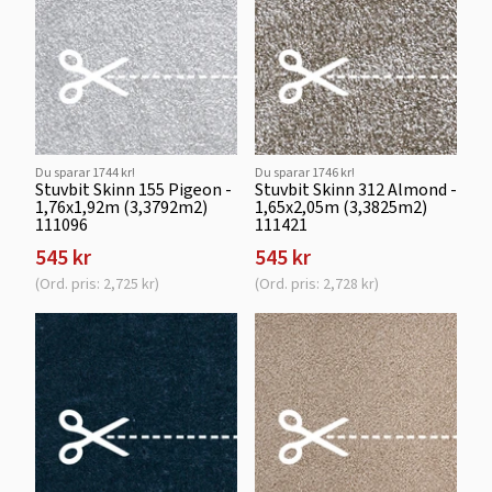
Du sparar 1744 kr!
Du sparar 1746 kr!
Stuvbit Skinn 155 Pigeon -
Stuvbit Skinn 312 Almond -
1,76x1,92m (3,3792m2)
1,65x2,05m (3,3825m2)
111096
111421
545 kr
545 kr
(Ord. pris: 2,725 kr)
(Ord. pris: 2,728 kr)