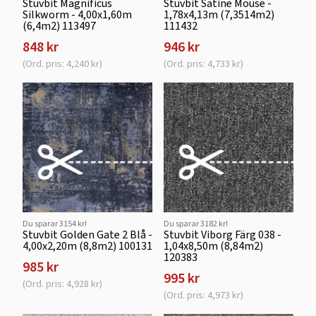
Stuvbit Magnificus
Stuvbit Satine Mouse -
Silkworm - 4,00x1,60m
1,78x4,13m (7,3514m2)
(6,4m2) 113497
111432
848 kr
946 kr
(Ord. pris: 4,240 kr)
(Ord. pris: 4,733 kr)
Du sparar 3154 kr!
Du sparar 3182 kr!
Stuvbit Golden Gate 2 Blå -
Stuvbit Viborg Färg 038 -
4,00x2,20m (8,8m2) 100131
1,04x8,50m (8,84m2)
120383
985 kr
995 kr
(Ord. pris: 4,928 kr)
(Ord. pris: 4,973 kr)