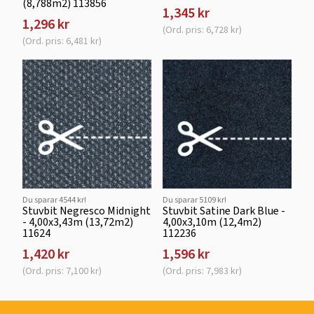
(8,788m2) 113856
1,345 kr
1,296 kr
(Ord. pris: 6,728 kr)
(Ord. pris: 6,481 kr)
Du sparar 4544 kr!
Du sparar 5109 kr!
Stuvbit Negresco Midnight
Stuvbit Satine Dark Blue -
- 4,00x3,43m (13,72m2)
4,00x3,10m (12,4m2)
11624
112236
1,420 kr
1,596 kr
(Ord. pris: 7,100 kr)
(Ord. pris: 7,983 kr)