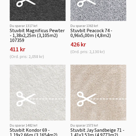
Du sparar 1317 kr!
Du sparar 1363 kr!
Stuvbit Magnificus Pewter
Stuvbit Peacock 74 -
- 1,38x2,25m (3,105m2)
0,96x5,00m (4,8m2)
107359
426 kr
411 kr
(Ord. pris: 2,130 kr)
(Ord. pris: 2,058 kr)
Du sparar 1482 kr!
Du sparar 1573 kr!
Stuvbit Kondor 69 -
Stuvbit Jay Sandbeige 71 -
1,19x2,66m (3,1654m2)
1,41x3,53m (4,9773m2)