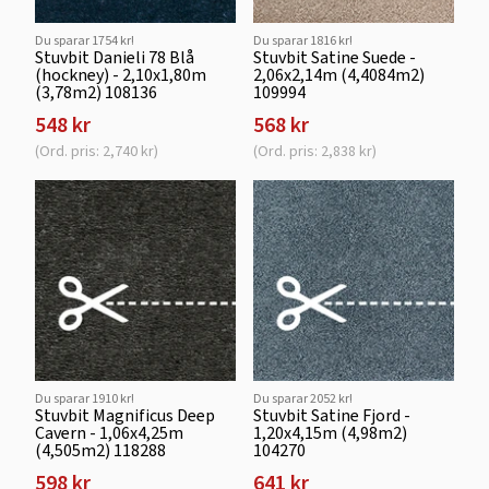
Du sparar 1754 kr!
Du sparar 1816 kr!
Stuvbit Danieli 78 Blå
Stuvbit Satine Suede -
(hockney) - 2,10x1,80m
2,06x2,14m (4,4084m2)
(3,78m2) 108136
109994
548 kr
568 kr
(Ord. pris: 2,740 kr)
(Ord. pris: 2,838 kr)
Du sparar 1910 kr!
Du sparar 2052 kr!
Stuvbit Magnificus Deep
Stuvbit Satine Fjord -
Cavern - 1,06x4,25m
1,20x4,15m (4,98m2)
(4,505m2) 118288
104270
598 kr
641 kr