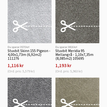
Du sparar 3570 kr!
Du sparar 3816 kr!
Stuvbit Skinn 155 Pigeon -
Stuvbit Meridia 95
4,00x1,73m (6,92m2)
Mellangrå - 1,10x7,35m
111276
(8,085m2) 105695
1,116 kr
1,193 kr
(Ord. pris: 5,579 kr)
(Ord. pris: 5,963 kr)