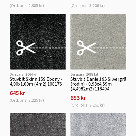
(Ord. pris: 2,985 kr)
(Ord. pris: 3,206 kr)
Du sparar 2064 kr!
Du sparar 2087 kr!
Stuvbit Skinn 159 Ebony -
Stuvbit Danieli 95 Silvergrå
4,00x1,00m (4m2) 108176
(rodin) - 0,98x4,59m
(4,4982m2) 118494
645 kr
653 kr
(Ord. pris: 3,225 kr)
(Ord. pris: 3,261 kr)