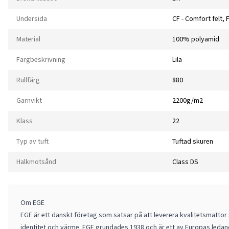
Undersida
CF - Comfort felt, 
Material
100% polyamid
Färgbeskrivning
Lila
Rullfärg
880
Garnvikt
2200g/m2
Klass
22
Typ av tuft
Tuftad skuren
Halkmotsånd
Class DS
Om EGE
EGE är ett danskt företag som satsar på att leverera kvalitetsmatto
identitet och värme. EGE grundades 1938 och är ett av Europas ledan