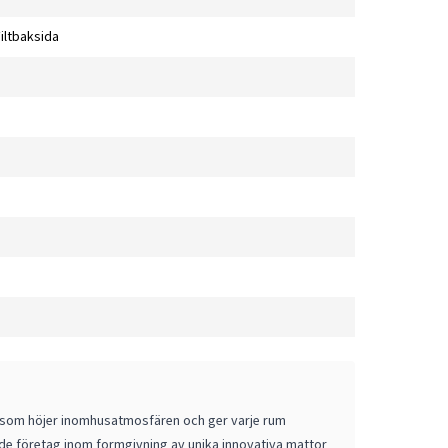
Filtbaksida
r som höjer inomhusatmosfären och ger varje rum
de företag inom formgivning av unika innovativa mattor