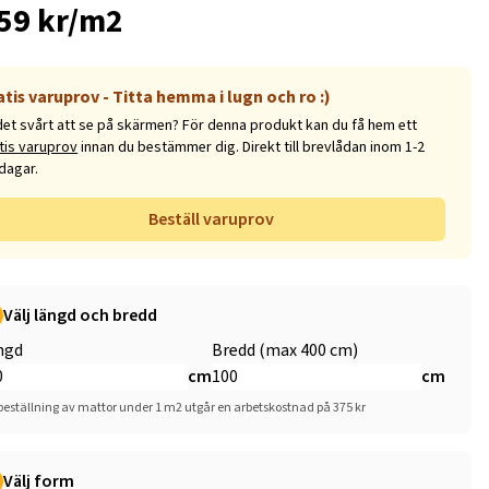
59 kr/m2
atis varuprov - Titta hemma i lugn och ro :)
det svårt att se på skärmen? För denna produkt kan du få hem ett
tis varuprov
innan du bestämmer dig. Direkt till brevlådan inom 1-2
dagar.
Beställ varuprov
Välj längd och bredd
ngd
Bredd (max 400 cm)
cm
cm
beställning av mattor under 1 m2 utgår en arbetskostnad på 375 kr
Välj form