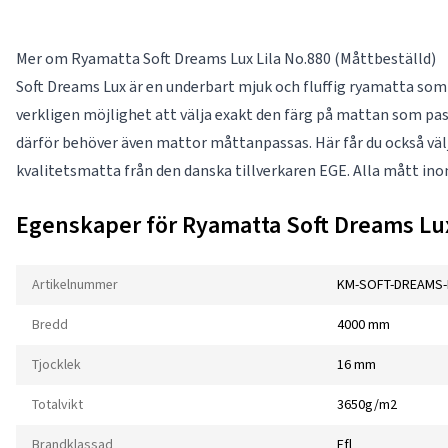
Mer om Ryamatta Soft Dreams Lux Lila No.880 (Måttbeställd)
Soft Dreams Lux är en underbart mjuk och fluffig ryamatta som fi
verkligen möjlighet att välja exakt den färg på mattan som pass
därför behöver även mattor måttanpassas. Här får du också välja
kvalitetsmatta från den danska tillverkaren EGE. Alla mått in
Egenskaper för Ryamatta Soft Dreams Lux
Artikelnummer
KM-SOFT-DREAMS-
Bredd
4000 mm
Tjocklek
16 mm
Totalvikt
3650g/m2
Brandklassad
Efl