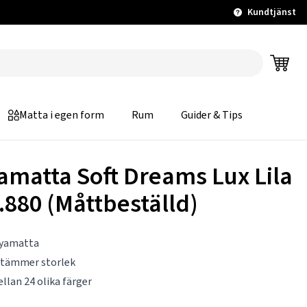
Kundtjänst
Matta i egen form
Rum
Guider & Tips
amatta Soft Dreams Lux Lila
.880 (Måttbeställd)
ryamatta
stämmer storlek
ellan 24 olika färger