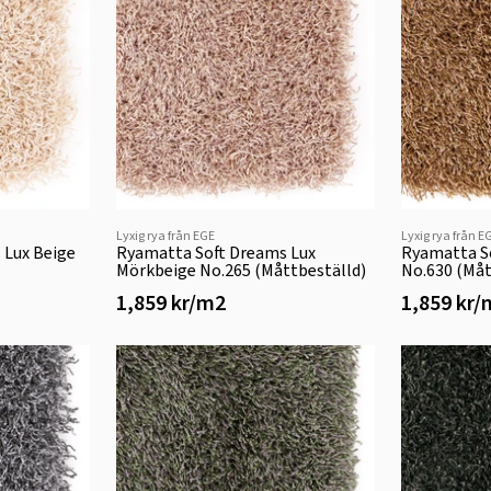
Lyxig rya från EGE
Lyxig rya från E
 Lux Beige
Ryamatta Soft Dreams Lux
Ryamatta S
Mörkbeige No.265 (Måttbeställd)
No.630 (Måt
1,859 kr/m2
1,859 kr