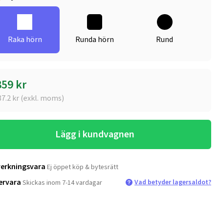
Raka hörn
Runda hörn
Rund
859
kr
87.2
kr (exkl. moms)
Lägg i kundvagnen
verkningsvara
Ej öppet köp & bytesrätt
ervara
Vad betyder lagersaldot?
Skickas inom 7-14 vardagar