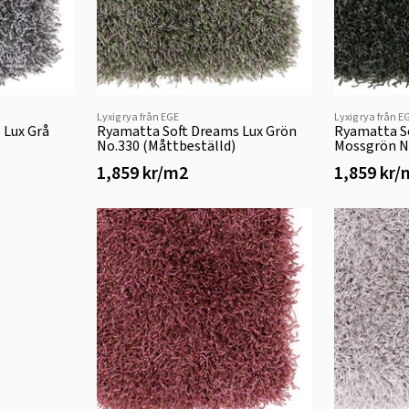
Lyxig rya från EGE
Lyxig rya från E
 Lux Grå
Ryamatta Soft Dreams Lux Grön
Ryamatta S
No.330 (Måttbeställd)
Mossgrön N
1,859 kr/m2
1,859 kr