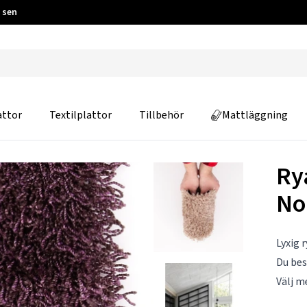
 sen
attor
Textilplattor
Tillbehör
Mattläggning
Ry
No
Lyxig 
Du be
Välj m