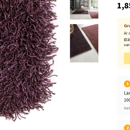
1,8
Gr
Är 
gra
var
1
Lä
Vid 
2