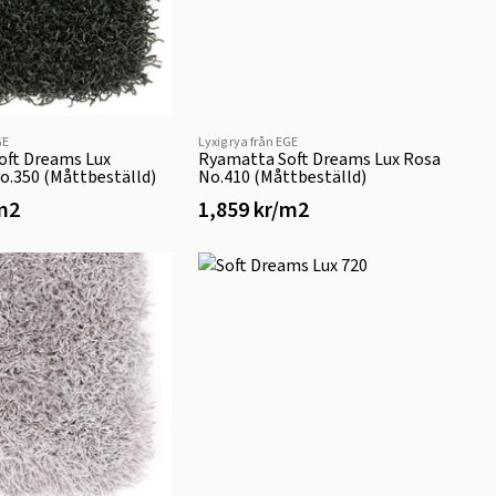
GE
Lyxig rya från EGE
oft Dreams Lux
Ryamatta Soft Dreams Lux Rosa
o.350 (Måttbeställd)
No.410 (Måttbeställd)
/m2
1,859 kr/m2