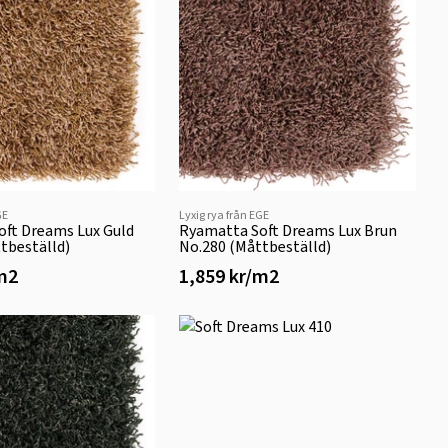
GE
Lyxig rya från EGE
oft Dreams Lux Guld
Ryamatta Soft Dreams Lux Brun
tbeställd)
No.280 (Måttbeställd)
/m2
1,859 kr/m2