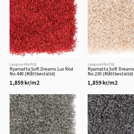
Lyxig rya från EGE
Lyxig rya från EGE
Ryamatta Soft Dreams Lux Röd
Ryamatta Soft Dreams
No.440 (Måttbeställd)
No.230 (Måttbeställd)
1,859 kr/m2
1,859 kr/m2