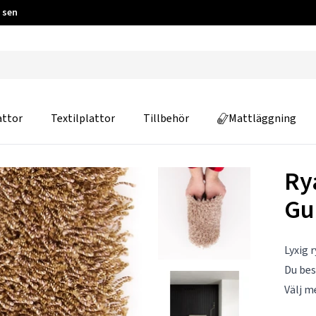
 sen
attor
Textilplattor
Tillbehör
Mattläggning
Ry
Gu
Lyxig 
Du be
Välj m