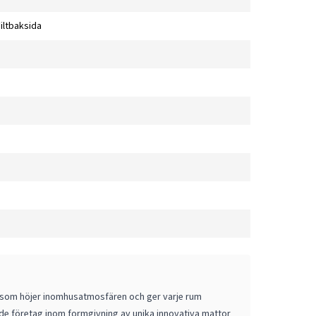
Filtbaksida
r som höjer inomhusatmosfären och ger varje rum
de företag inom formgivning av unika innovativa mattor