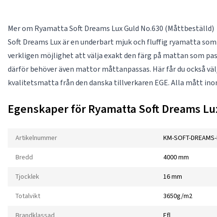
Mer om Ryamatta Soft Dreams Lux Guld No.630 (Måttbeställd)
Soft Dreams Lux är en underbart mjuk och fluffig ryamatta som fi
verkligen möjlighet att välja exakt den färg på mattan som pass
därför behöver även mattor måttanpassas. Här får du också välja
kvalitetsmatta från den danska tillverkaren EGE. Alla mått in
Egenskaper för Ryamatta Soft Dreams Lux
Artikelnummer
KM-SOFT-DREAMS-
Bredd
4000 mm
Tjocklek
16 mm
Totalvikt
3650g/m2
Brandklassad
Efl