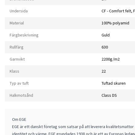
Undersida
CF - Comfort felt, 
Material
100% polyamid
Färgbeskrivning
Guld
Rullfärg
630
Garnvikt
2200g/m2
Klass
22
Typ av tuft
Tuftad skuren
Halkmotsånd
Class DS
Om EGE
EGE är ett danskt företag som satsar på att leverera kvalitetsmatto
identitet och värme. EGE grundades 1938 och är ett av Europas ledan