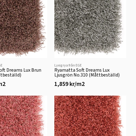
GE
Lyxig rya från EGE
oft Dreams Lux Brun
Ryamatta Soft Dreams Lux
tbeställd)
Ljusgrön No.310 (Måttbeställd)
/m2
1,859 kr/m2