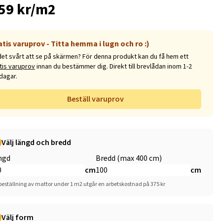
59 kr/m2
atis varuprov - Titta hemma i lugn och ro :)
det svårt att se på skärmen? För denna produkt kan du få hem ett
tis varuprov
innan du bestämmer dig. Direkt till brevlådan inom 1-2
dagar.
Beställ varuprov
Välj längd och bredd
ngd
Bredd (max 400 cm)
cm
cm
beställning av mattor under 1 m2 utgår en arbetskostnad på 375 kr
Välj form