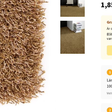
1,8
Gr
Är 
gra
var
1
Lä
Vid 
2