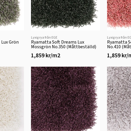
Lyxig rya från EGE
Lyxig rya från E
 Lux Grön
Ryamatta Soft Dreams Lux
Ryamatta S
Mossgrön No.350 (Måttbeställd)
No.410 (Måt
1,859 kr/m2
1,859 kr