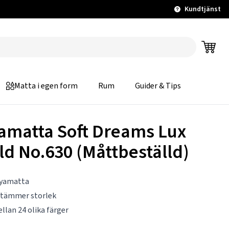
Kundtjänst
Matta i egen form
Rum
Guider & Tips
amatta Soft Dreams Lux
ld No.630 (Måttbeställd)
ryamatta
stämmer storlek
ellan 24 olika färger