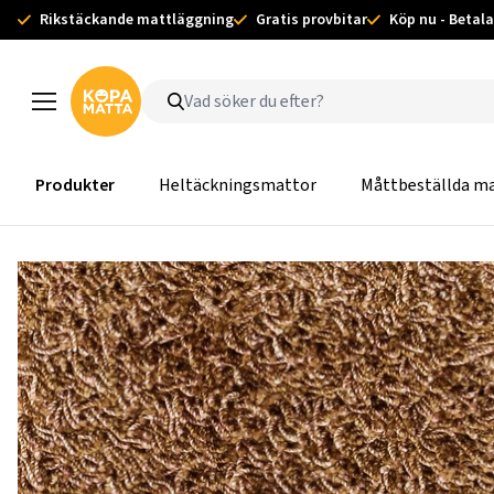
Rikstäckande mattläggning
Gratis provbitar
Köp nu - Betala
Produkter
Heltäckningsmattor
Måttbeställda m