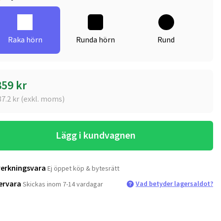
Raka hörn
Runda hörn
Rund
859
kr
87.2
kr (exkl. moms)
Lägg i kundvagnen
verkningsvara
Ej öppet köp & bytesrätt
ervara
Vad betyder lagersaldot?
Skickas inom 7-14 vardagar