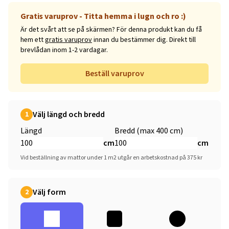
Gratis varuprov - Titta hemma i lugn och ro :)
Är det svårt att se på skärmen? För denna produkt kan du få
hem ett
gratis varuprov
innan du bestämmer dig. Direkt till
brevlådan inom 1-2 vardagar.
Beställ varuprov
Välj längd och bredd
1
Längd
Bredd (max 400 cm)
cm
cm
Vid beställning av mattor under 1 m2 utgår en arbetskostnad på 375 kr
Välj form
2