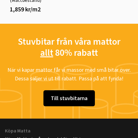
(Måttbeställd)
1,859 kr/m2
Stuvbitar från våra mattor
allt
80% rabatt
När vi kapar mattor får vi massor med små bitar över.
Dessa säljer vi ut till rabatt. Passa på att fynda!
Till stuvbitarna
Köpa Matta