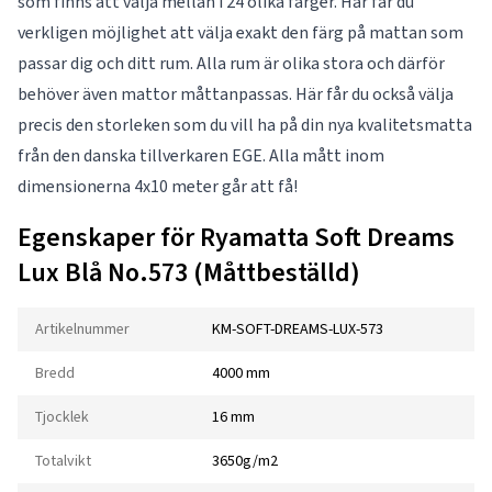
som finns att välja mellan i 24 olika färger. Här får du
verkligen möjlighet att välja exakt den färg på mattan som
passar dig och ditt rum. Alla rum är olika stora och därför
behöver även mattor måttanpassas. Här får du också välja
precis den storleken som du vill ha på din nya kvalitetsmatta
från den danska tillverkaren EGE. Alla mått inom
dimensionerna 4x10 meter går att få!
Egenskaper för Ryamatta Soft Dreams
Lux Blå No.573 (Måttbeställd)
Artikelnummer
KM-SOFT-DREAMS-LUX-573
Bredd
4000 mm
Tjocklek
16 mm
Totalvikt
3650g/m2