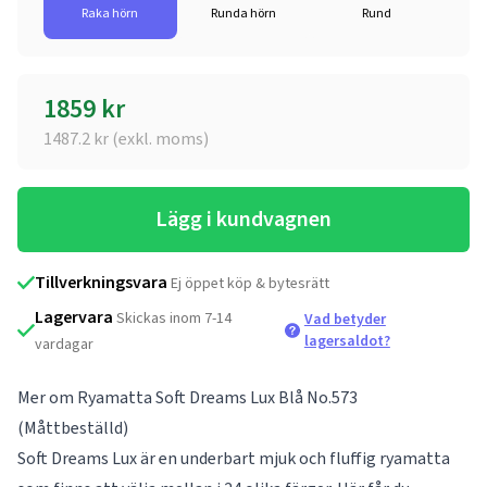
Raka hörn
Runda hörn
Rund
1859
kr
1487.2
kr (exkl. moms)
Lägg i kundvagnen
Tillverkningsvara
Ej öppet köp & bytesrätt
Lagervara
Skickas inom 7-14
Vad betyder
lagersaldot?
vardagar
Mer om Ryamatta Soft Dreams Lux Blå No.573
(Måttbeställd)
Soft Dreams Lux är en underbart mjuk och fluffig ryamatta