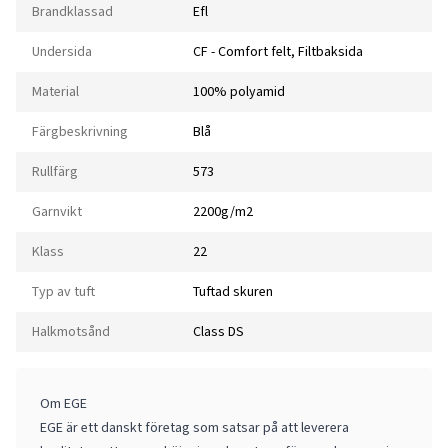
Brandklassad
Efl
Undersida
CF - Comfort felt, Filtbaksida
Material
100% polyamid
Färgbeskrivning
Blå
Rullfärg
573
Garnvikt
2200g/m2
Klass
22
Typ av tuft
Tuftad skuren
Halkmotsånd
Class DS
Om EGE
EGE är ett danskt företag som satsar på att leverera