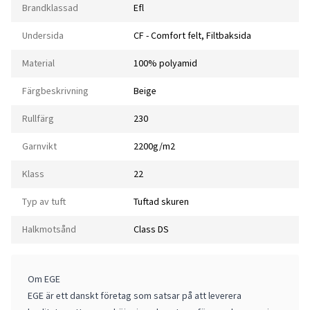
Brandklassad
Efl
Undersida
CF - Comfort felt, Filtbaksida
Material
100% polyamid
Färgbeskrivning
Beige
Rullfärg
230
Garnvikt
2200g/m2
Klass
22
Typ av tuft
Tuftad skuren
Halkmotsånd
Class DS
Om EGE
EGE är ett danskt företag som satsar på att leverera