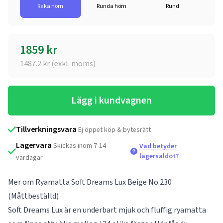
Raka hörn
Runda hörn
Rund
1859
kr
1487.2
kr (exkl. moms)
Lägg i kundvagnen
Tillverkningsvara
Ej öppet köp & bytesrätt
Lagervara
Skickas inom 7-14
Vad betyder
lagersaldot?
vardagar
Mer om Ryamatta Soft Dreams Lux Beige No.230
(Måttbeställd)
Soft Dreams Lux är en underbart mjuk och fluffig ryamatta