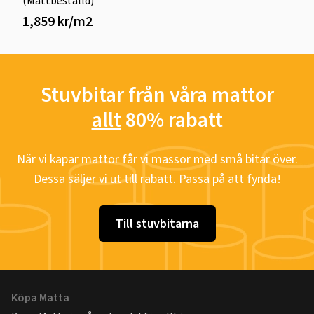
(Måttbeställd)
1,859 kr/m2
Stuvbitar från våra mattor
allt
80% rabatt
När vi kapar mattor får vi massor med små bitar över.
Dessa säljer vi ut till rabatt. Passa på att fynda!
Till stuvbitarna
Köpa Matta