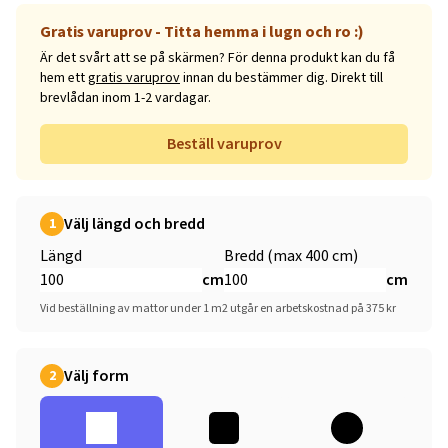
Gratis varuprov - Titta hemma i lugn och ro :)
Är det svårt att se på skärmen? För denna produkt kan du få
hem ett
gratis varuprov
innan du bestämmer dig. Direkt till
brevlådan inom 1-2 vardagar.
Beställ varuprov
Välj längd och bredd
1
Längd
Bredd (max 400 cm)
cm
cm
Vid beställning av mattor under 1 m2 utgår en arbetskostnad på 375 kr
Välj form
2