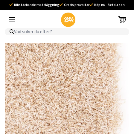
Rikstäckande mattläggning
Gratis provbitar
Köp nu - Betala sen