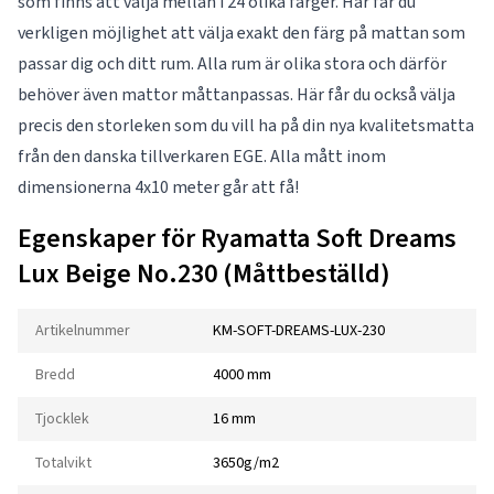
som finns att välja mellan i 24 olika färger. Här får du
verkligen möjlighet att välja exakt den färg på mattan som
passar dig och ditt rum. Alla rum är olika stora och därför
behöver även mattor måttanpassas. Här får du också välja
precis den storleken som du vill ha på din nya kvalitetsmatta
från den danska tillverkaren EGE. Alla mått inom
dimensionerna 4x10 meter går att få!
Egenskaper för Ryamatta Soft Dreams
Lux Beige No.230 (Måttbeställd)
Artikelnummer
KM-SOFT-DREAMS-LUX-230
Bredd
4000 mm
Tjocklek
16 mm
Totalvikt
3650g/m2