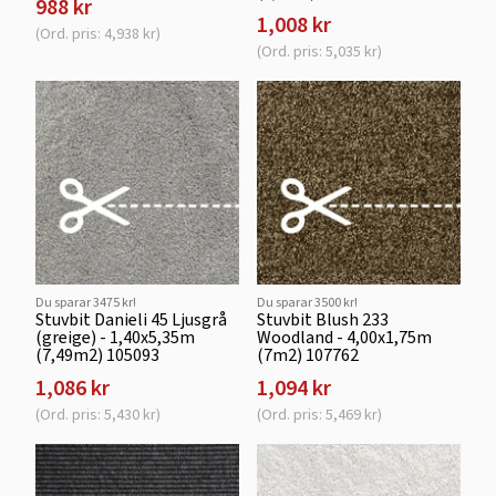
988 kr
1,008 kr
(Ord. pris: 4,938 kr)
(Ord. pris: 5,035 kr)
Du sparar 3475 kr!
Du sparar 3500 kr!
Stuvbit Danieli 45 Ljusgrå
Stuvbit Blush 233
(greige) - 1,40x5,35m
Woodland - 4,00x1,75m
(7,49m2) 105093
(7m2) 107762
1,086 kr
1,094 kr
(Ord. pris: 5,430 kr)
(Ord. pris: 5,469 kr)