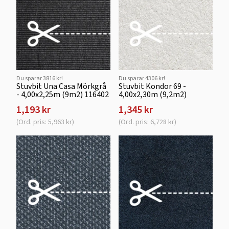
Du sparar 3816 kr!
Du sparar 4306 kr!
Stuvbit Una Casa Mörkgrå
Stuvbit Kondor 69 -
- 4,00x2,25m (9m2) 116402
4,00x2,30m (9,2m2)
1,193 kr
1,345 kr
(Ord. pris: 5,963 kr)
(Ord. pris: 6,728 kr)