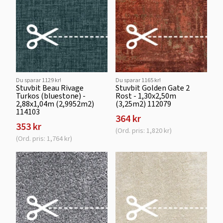
Du sparar 1129 kr!
Du sparar 1165 kr!
Stuvbit Beau Rivage
Stuvbit Golden Gate 2
Turkos (bluestone) -
Rost - 1,30x2,50m
2,88x1,04m (2,9952m2)
(3,25m2) 112079
114103
364 kr
353 kr
(Ord. pris: 1,820 kr)
(Ord. pris: 1,764 kr)