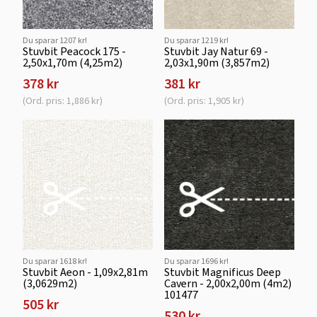
Du sparar 1207 kr!
Du sparar 1219 kr!
Stuvbit Peacock 175 -
Stuvbit Jay Natur 69 -
2,50x1,70m (4,25m2)
2,03x1,90m (3,857m2)
378 kr
381 kr
(Ord. pris: 1,886 kr)
(Ord. pris: 1,905 kr)
Du sparar 1618 kr!
Du sparar 1696 kr!
Stuvbit Aeon - 1,09x2,81m
Stuvbit Magnificus Deep
(3,0629m2)
Cavern - 2,00x2,00m (4m2)
101477
505 kr
530 kr