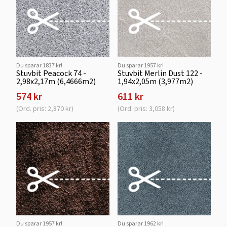
Du sparar 1837 kr!
Du sparar 1957 kr!
Stuvbit Peacock 74 -
Stuvbit Merlin Dust 122 -
2,98x2,17m (6,4666m2)
1,94x2,05m (3,977m2)
574 kr
611 kr
(Ord. pris: 2,870 kr)
(Ord. pris: 3,058 kr)
Du sparar 1957 kr!
Du sparar 1962 kr!