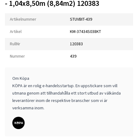
- 1,04x8,50m (8,84m2) 120383
Artikelnummer
STUVBIT-439
Artikel
KM-37434S038KT
RullNr
120383
Nummer
439
Om Köpa
KÖPA är en rolig e-handelsstartup. En uppstickare som vill
utmana genom att tillhandahålla ett stort utbud av välkända
leverantörer inom de respektive branscher som vi är
verksamma inom.