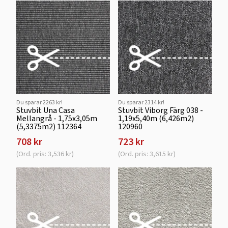
Du sparar 2263 kr!
Du sparar 2314 kr!
Stuvbit Una Casa
Stuvbit Viborg Färg 038 -
Mellangrå - 1,75x3,05m
1,19x5,40m (6,426m2)
(5,3375m2) 112364
120960
708 kr
723 kr
(Ord. pris: 3,536 kr)
(Ord. pris: 3,615 kr)