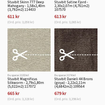
Stuvbit Skinn 777 Deep
Stuvbit Satine Fjord -
Mahogany - 1,58x2,40m
2,30x2,07m (4,761m2)
(3,792m2) 114433
107570
611 kr
613 kr
(Ord. pris: 3,058 kr)
(Ord. pris: 3,065 kr)
Du sparar 2130 kr!
Du sparar 2174 kr!
Stuvbit Magnificus
Stuvbit Danieli 44 Brons
Silkworm - 2,79x1,80m
(goya) - 2,22x2,11m
(5,022m2) 117072
(4,6842m2) 109564
665 kr
679 kr
(Ord. pris: 3,328 kr)
(Ord. pris: 3,396 kr)