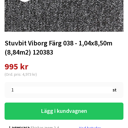
Stuvbit Viborg Färg 038 - 1,04x8,50m
(8,84m2) 120383
995 kr
(Ord. pris: 4,973 kr)
st
Lägg i kundvagnen
Lagervara
Skickas inom 2-4