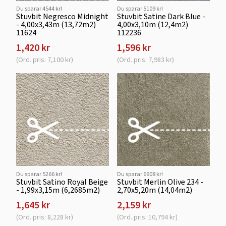
Du sparar 4544 kr!
Du sparar 5109 kr!
Stuvbit Negresco Midnight
Stuvbit Satine Dark Blue -
- 4,00x3,43m (13,72m2)
4,00x3,10m (12,4m2)
11624
112236
1,420 kr
1,596 kr
(Ord. pris: 7,100 kr)
(Ord. pris: 7,983 kr)
Du sparar 5266 kr!
Du sparar 6908 kr!
Stuvbit Satino Royal Beige
Stuvbit Merlin Olive 234 -
- 1,99x3,15m (6,2685m2)
2,70x5,20m (14,04m2)
1,645 kr
2,159 kr
(Ord. pris: 8,228 kr)
(Ord. pris: 10,794 kr)