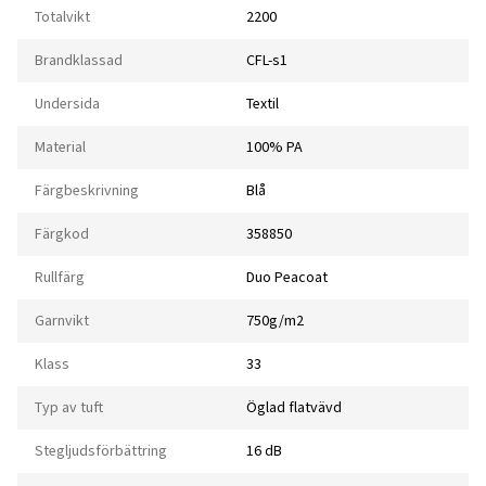
Totalvikt
2200
Brandklassad
CFL-s1
Undersida
Textil
Material
100% PA
Färgbeskrivning
Blå
Färgkod
358850
Rullfärg
Duo Peacoat
Garnvikt
750g/m2
Klass
33
Typ av tuft
Öglad flatvävd
Stegljudsförbättring
16 dB