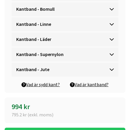
Kantband - Bomull
Kantband - Linne
Kantband - Läder
Kantband - Supernylon
Kantband - Jute
Vad är sydd kant?
Vad är kantband?
994
kr
795.2
kr (exkl. moms)