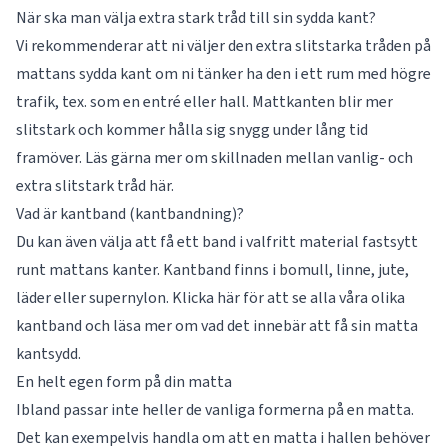
När ska man välja extra stark tråd till sin sydda kant?
Vi rekommenderar att ni väljer den extra slitstarka tråden på
mattans sydda kant om ni tänker ha den i ett rum med högre
trafik, tex. som en entré eller hall. Mattkanten blir mer
slitstark och kommer hålla sig snygg under lång tid
framöver. Läs gärna mer om skillnaden mellan vanlig- och
extra slitstark tråd
här
.
Vad är kantband (kantbandning)?
Du kan även välja att få ett band i valfritt material fastsytt
runt mattans kanter. Kantband finns i bomull, linne, jute,
läder eller supernylon. Klicka här för att se alla våra olika
kantband
och läsa mer om vad det innebär att få sin matta
kantsydd.
En helt egen form på din matta
Ibland passar inte heller de vanliga formerna på en matta.
Det kan exempelvis handla om att en matta i hallen behöver