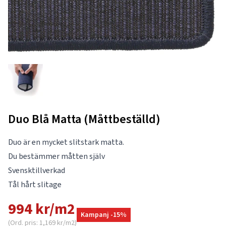
Duo Blå Matta (Måttbeställd)
Duo är en mycket slitstark matta.
Du bestämmer måtten själv
Svensktillverkad
Tål hårt slitage
994 kr/m2
Kampanj -15%
(Ord. pris: 1,169 kr/m2)