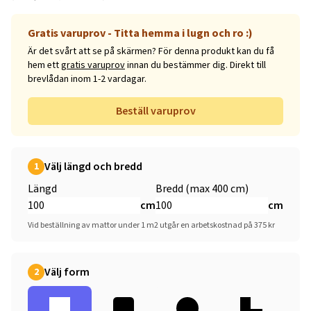
Gratis varuprov - Titta hemma i lugn och ro :)
Är det svårt att se på skärmen? För denna produkt kan du få
hem ett
gratis varuprov
innan du bestämmer dig. Direkt till
brevlådan inom 1-2 vardagar.
Beställ varuprov
Välj längd och bredd
1
Längd
Bredd (max 400 cm)
cm
cm
Vid beställning av mattor under 1 m2 utgår en arbetskostnad på 375 kr
Välj form
2