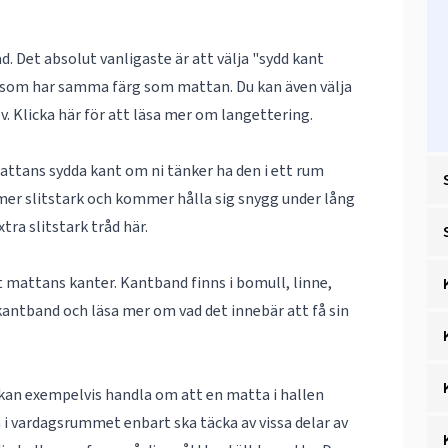
. Det absolut vanligaste är att välja "sydd kant
d som har samma färg som mattan. Du kan även välja
lv. Klicka här för att läsa mer om
langettering
.
mattans sydda kant om ni tänker ha den i ett rum
 mer slitstark och kommer hålla sig snygg under lång
tra slitstark tråd
här
.
nt mattans kanter. Kantband finns i bomull, linne,
kantband
och läsa mer om vad det innebär att få sin
 kan exempelvis handla om att en matta i hallen
n i vardagsrummet enbart ska täcka av vissa delar av