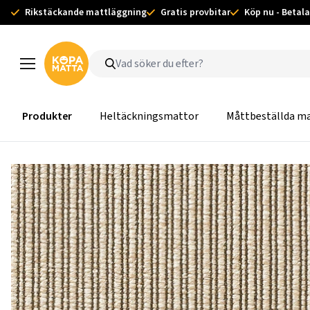
Rikstäckande mattläggning
Gratis provbitar
Köp nu - Betala
Produkter
Heltäckningsmattor
Måttbeställda m