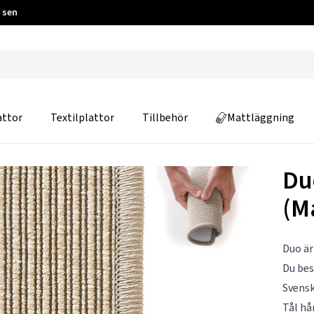
 sen
attor
Textilplattor
Tillbehör
Mattläggning
Du
(M
Duo är
Du be
Svensk
Tål hå