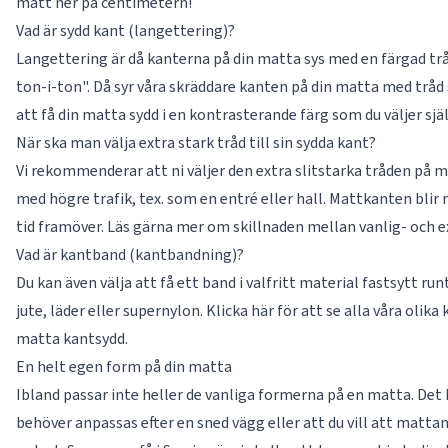
mått ner på centimetern!
Vad är sydd kant (langettering)?
Langettering är då kanterna på din matta sys med en färgad tråd
ton-i-ton". Då syr våra skräddare kanten på din matta med trå
att få din matta sydd i en kontrasterande färg som du väljer sjä
När ska man välja extra stark tråd till sin sydda kant?
Vi rekommenderar att ni väljer den extra slitstarka tråden på 
med högre trafik, tex. som en entré eller hall. Mattkanten blir
tid framöver. Läs gärna mer om skillnaden mellan vanlig- och ex
Vad är kantband (kantbandning)?
Du kan även välja att få ett band i valfritt material fastsytt ru
jute, läder eller supernylon. Klicka här för att se alla våra olika
matta kantsydd.
En helt egen form på din matta
Ibland passar inte heller de vanliga formerna på en matta. Det
behöver anpassas efter en sned vägg eller att du vill att matta