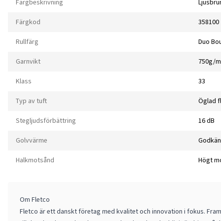
Färgbeskrivning
Ljusbru
Färgkod
358100
Rullfärg
Duo Bou
Garnvikt
750g/m
Klass
33
Typ av tuft
Öglad f
Stegljudsförbättring
16 dB
Golvvärme
Godkän
Halkmotsånd
Högt m
Om Fletco
Fletco är ett danskt företag med kvalitet och innovation i fokus. Fra