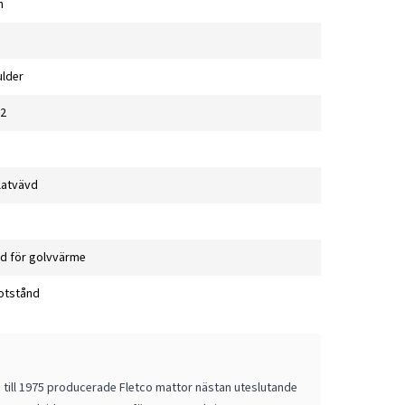
n
lder
2
latvävd
d för golvvärme
otstånd
m till 1975 producerade Fletco mattor nästan uteslutande