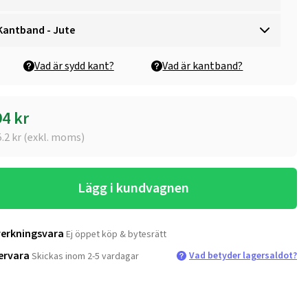
Kantband - Jute
Vad är sydd kant?
Vad är kantband?
94
kr
5.2
kr (exkl. moms)
Lägg i kundvagnen
verkningsvara
Ej öppet köp & bytesrätt
ervara
Vad betyder lagersaldot?
Skickas inom 2-5 vardagar