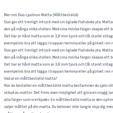
Mer om Duo Ljusbrun Matta (Måttbeställd)
Duo ger ett trevligt intryck med sin öglade flatvävda yta. Matt
den på många olika ställen. Med sina mörka färger skapas ett be
Det här är hård matta som är 3,8 mm tjock och tål starkt slitag
exempelvis bra att lägga i trappan hemma eller på golvet i en 
Duo ger ett trevligt intryck med sin öglade flatvävda yta. Matt
den på många olika ställen. Med sina mörka färger skapas ett be
Det här är hård matta som är 3,8 mm tjock och tål starkt slitag
exempelvis bra att lägga i trappan hemma eller på golvet i en 
Vad är en måttbeställd matta?
När du beställer en måttbeställd matta bestämmer du själv vilke
utbud av mattor. Det finns även möjlighet att göra en snygg la
alla färger som vi erbjuder. En måttbeställd matta är den optima
väljer måttet på din matta. Du behöver inte längre nöja dig med