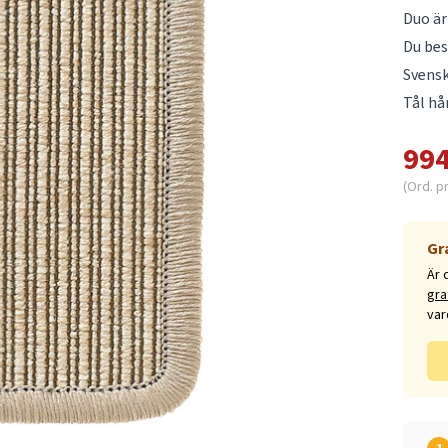
Duo är
Du be
Svensk
Tål hå
994
(Ord. p
Gr
Är 
gra
var