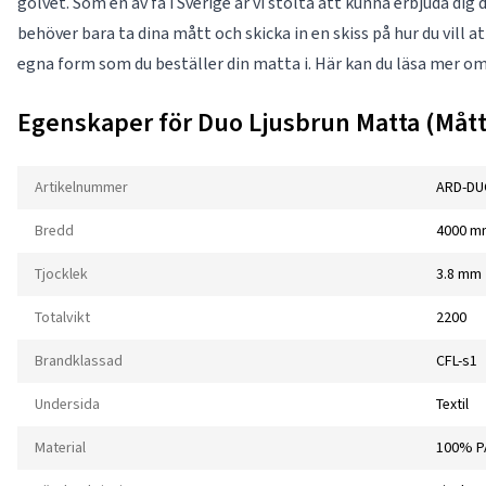
golvet. Som en av få i Sverige är vi stolta att kunna erbjuda di
behöver bara ta dina mått och skicka in en skiss på hur du vill a
egna form som du beställer din matta i. Här kan du läsa mer o
Egenskaper för Duo Ljusbrun Matta (Mått
Artikelnummer
ARD-DU
Bredd
4000 m
Tjocklek
3.8 mm
Totalvikt
2200
Brandklassad
CFL-s1
Undersida
Textil
Material
100% P