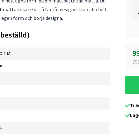
g din helt egna form på din måttbeställda matta. Du
tt mattan ska se ut så tar vår designer fram din helt
m
egen form
och börja designa.
beställd)
9
O-1-M
79
m
Till
Lag
A