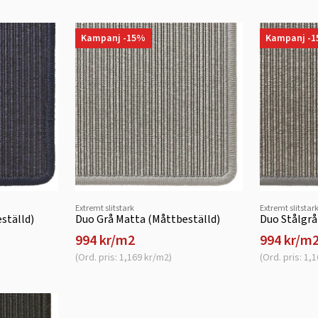
Kampanj -15%
Kampanj -
Extremt slitstark
Extremt slitstar
ställd)
Duo Grå Matta (Måttbeställd)
Duo Stålgrå
994 kr/m2
994 kr/m
(Ord. pris: 1,169 kr/m2)
(Ord. pris: 1,