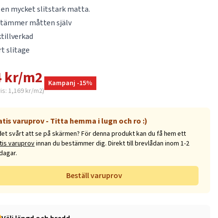
 en mycket slitstark matta.
stämmer måtten själv
tillverkad
rt slitage
 kr/m2
Kampanj -15%
ris: 1,169 kr/m2)
atis varuprov - Titta hemma i lugn och ro :)
det svårt att se på skärmen? För denna produkt kan du få hem ett
tis varuprov
innan du bestämmer dig. Direkt till brevlådan inom 1-2
dagar.
Beställ varuprov