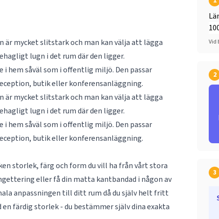
1
Lä
an är mycket slitstark och man kan välja att lägga
Vid 
hagligt lugn i det rum där den ligger.
e i hem såväl som i offentlig miljö. Den passar
2
reception, butik eller konferensanläggning.
an är mycket slitstark och man kan välja att lägga
hagligt lugn i det rum där den ligger.
e i hem såväl som i offentlig miljö. Den passar
reception, butik eller konferensanläggning.
n storlek, färg och form du vill ha från vårt stora
3
ngettering eller få din matta kantbandad i någon av
la anpassningen till ditt rum då du själv helt fritt
 en färdig storlek - du bestämmer själv dina exakta