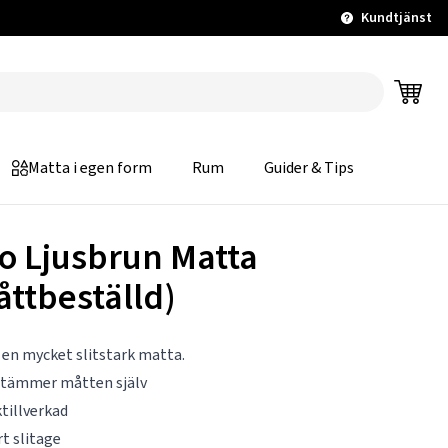
Kundtjänst
Matta i egen form
Rum
Guider & Tips
o Ljusbrun Matta
åttbeställd)
 en mycket slitstark matta.
stämmer måtten själv
tillverkad
rt slitage