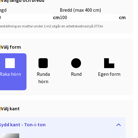
Välj längd och bredd
ngd
Bredd (max 400 cm)
cm
cm
beställning av mattor under 1 m2 utgår en arbetskostnad på 375 kr
Välj form
Raka hörn
Runda
Rund
Egen form
hörn
Välj kant
Sydd kant - Ton-i-ton