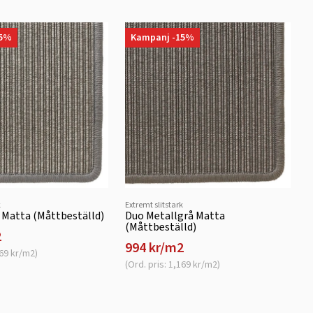
15%
Kampanj -15%
k
Extremt slitstark
 Matta (Måttbeställd)
Duo Metallgrå Matta
(Måttbeställd)
2
994 kr/m2
169 kr/m2)
(Ord. pris: 1,169 kr/m2)