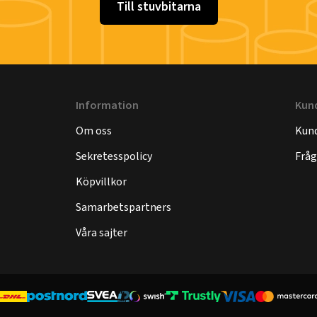
Till stuvbitarna
Information
Kun
Om oss
Kund
Sekretesspolicy
Fråg
Köpvillkor
Samarbetspartners
Våra sajter