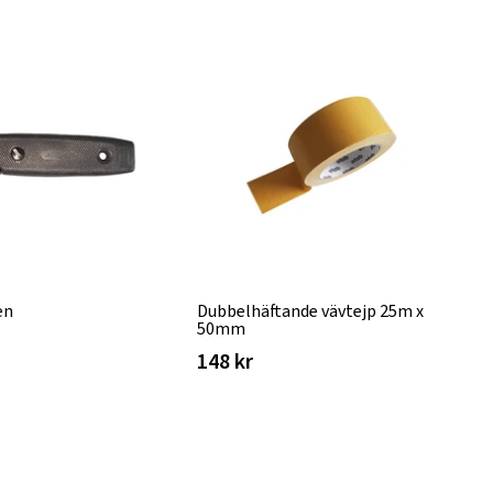
en
Dubbelhäftande vävtejp 25m x
50mm
148 kr