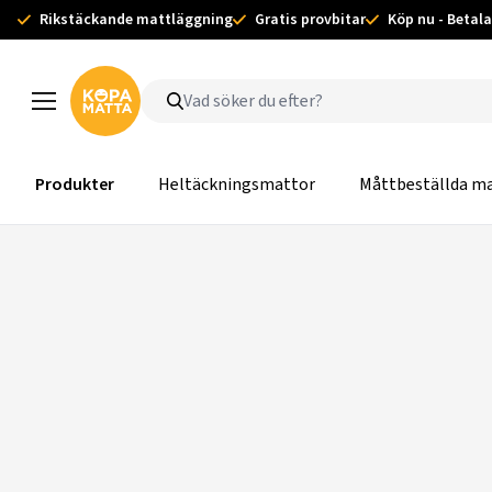
Rikstäckande mattläggning
Gratis provbitar
Köp nu - Betala
Produkter
Heltäckningsmattor
Måttbeställda m