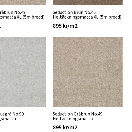
råbrun No.49
Seduction Brun No.46
gsmatta XL (5m bredd)
Heltäckningsmatta XL (5m bredd)
2
895 kr/m2
jusgrå No.90
Seduction Gråbrun No.49
gsmatta
Heltäckningsmatta
2
895 kr/m2