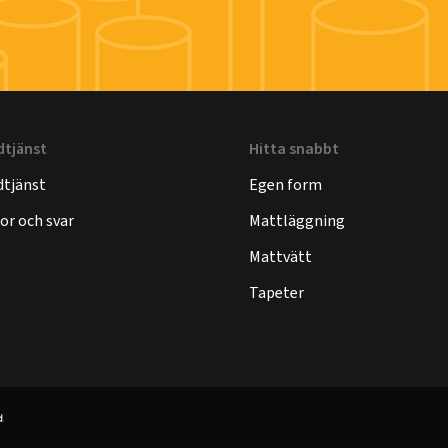
dtjänst
Hitta snabbt
tjänst
Egen form
or och svar
Mattläggning
Mattvätt
Tapeter