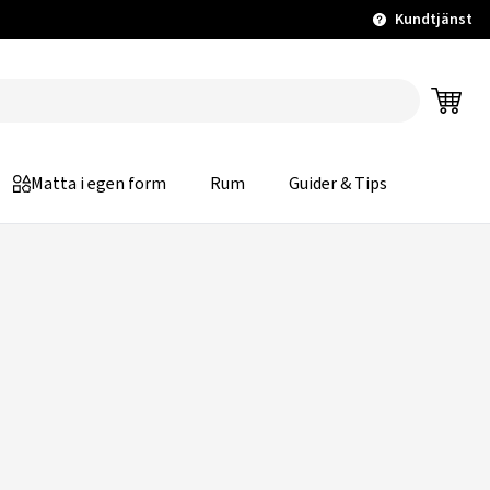
Kundtjänst
Matta i egen form
Rum
Guider & Tips