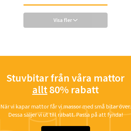
Visa fler
Stuvbitar från våra mattor
allt
80% rabatt
När vi kapar mattor får vi massor med små bitar över.
Dessa säljer vi ut till rabatt. Passa på att fynda!