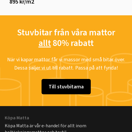
895 kr/m2
Stuvbitar från våra mattor
allt
80% rabatt
När vi kapar mattor får vi massor med små bitar över.
Dessa säljer vi ut till rabatt. Passa på att fynda!
Till stuvbitarna
Köpa Matta
Köpa Matta är vår e-handel för allt inom