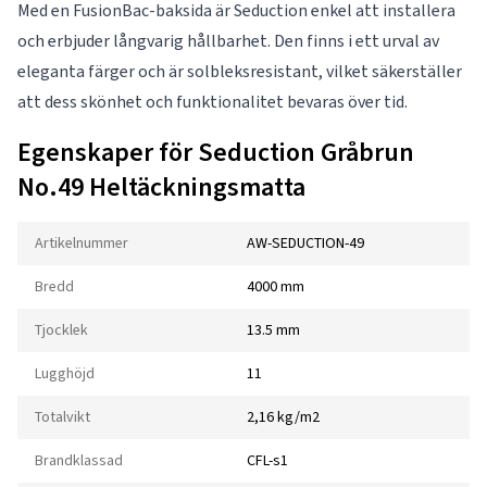
Med en FusionBac-baksida är Seduction enkel att installera
och erbjuder långvarig hållbarhet. Den finns i ett urval av
eleganta färger och är solbleksresistant, vilket säkerställer
att dess skönhet och funktionalitet bevaras över tid.
Egenskaper för Seduction Gråbrun
No.49 Heltäckningsmatta
Artikelnummer
AW-SEDUCTION-49
Bredd
4000 mm
Tjocklek
13.5 mm
Lugghöjd
11
Totalvikt
2,16 kg/m2
Brandklassad
CFL-s1