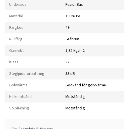
Undersida
FusionBac
Material
100% PA
Färgkod
49
Rullfärg
Gråbrun
Garnvikt
1,35 kg/m2
Klass
32
Stegljudsförbättring
33 dB
Golvvärme
Godkänd för golvvärme
Halkmotsånd
Motståndig
Solblekning
Motståndig
Om Associated Weavers