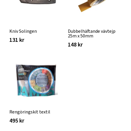
Kniv Solingen
Dubbelhäftande vävtejp
25m x 50mm
131 kr
148 kr
Rengöringskit textil
495 kr