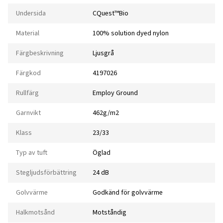
Undersida
CQuest™Bio
Material
100% solution dyed nylon
Färgbeskrivning
Ljusgrå
Färgkod
4197026
Rullfärg
Employ Ground
Garnvikt
462g/m2
Klass
23/33
Typ av tuft
Öglad
Stegljudsförbättring
24 dB
Golvvärme
Godkänd för golvvärme
Halkmotsånd
Motståndig