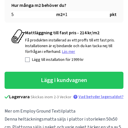
Hur många m2 behöver du?
m2
=
pkt
Mattläggning till fast pris - 214 kr/m2
Få produkten installerad av ett proffs till ett fast pris.
Installationen är ej bindande och du kan tacka nej till
förfrågan i efterhand.
Läs mer
Lägg till installation för
1999
kr
Lägg i kundvagnen
Lagervara
Vad betyder lagersaldot?
Skickas inom 2-3 Veckor
Mer om Employ Ground Textilplatta
Denna heltäckningsmatta säljs i plattor i storleken 50x50
cm. Plattorna säljs i paket och varje paket täcker en yta av 5