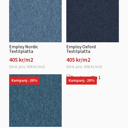
Employ Nordic
Employ Oxford
Textilplatta
Textilplatta
405 kr/m2
405 kr/m2
(Ord. pris: 506 kr/m2)
(Ord. pris: 506 kr/m2)
Kampanj -20%
Kampanj -20%