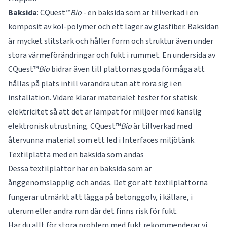
Baksida
: CQuest™
Bio
- en baksida som är tillverkad i en
komposit av kol-polymer och ett lager av glasfiber. Baksidan
är mycket slitstark och håller form och struktur även under
stora värmeförändringar och fukt i rummet. En undersida av
CQuest™
Bio
bidrar även till plattornas goda förmåga att
hållas på plats intill varandra utan att röra sig i en
installation. Vidare klarar materialet tester för statisk
elektricitet så att det är lämpat för miljöer med känslig
elektronisk utrustning. CQuest™
Bio
är tillverkad med
återvunna material som ett led i Interfaces miljötänk.
Textilplatta med en baksida som andas
Dessa textilplattor har en baksida som är
ånggenomsläpplig och andas. Det gör att textilplattorna
fungerar utmärkt att lägga på betonggolv, i källare, i
uterum eller andra rum där det finns risk för fukt.
Har du allt för stora problem med fukt rekommenderar vi