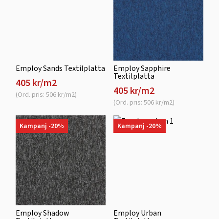
Employ Sands Textilplatta
Employ Sapphire
Textilplatta
405 kr/m2
405 kr/m2
(Ord. pris: 506 kr/m2)
(Ord. pris: 506 kr/m2)
Kampanj -20%
Kampanj -20%
Employ Shadow
Employ Urban