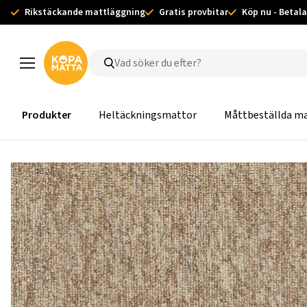
Rikstäckande mattläggning
Gratis provbitar
Köp nu - Betala
Produkter
Heltäckningsmattor
Måttbeställda m