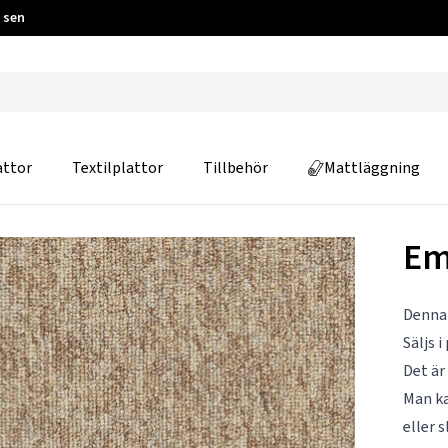
 sen
attor
Textilplattor
Tillbehör
Mattläggning
Em
Denna 
Säljs 
Det är
Man ka
eller s