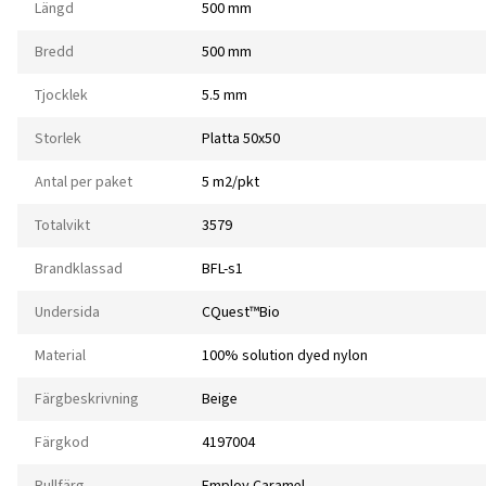
Längd
500 mm
Bredd
500 mm
Tjocklek
5.5 mm
Storlek
Platta 50x50
Antal per paket
5 m2/pkt
Totalvikt
3579
Brandklassad
BFL-s1
Undersida
CQuest™Bio
Material
100% solution dyed nylon
Färgbeskrivning
Beige
Färgkod
4197004
Rullfärg
Employ Caramel