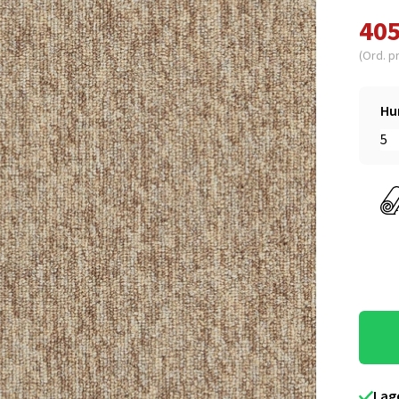
405
(Ord. p
Hu
Lag