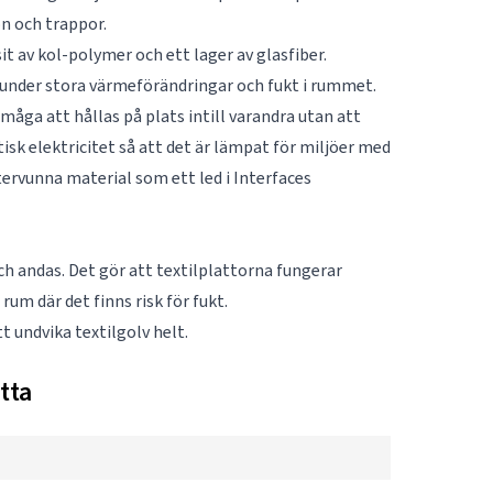
on och trappor.
it av kol-polymer och ett lager av glasfiber.
n under stora värmeförändringar och fukt i rummet.
måga att hållas på plats intill varandra utan att
atisk elektricitet så att det är lämpat för miljöer med
tervunna material som ett led i Interfaces
h andas. Det gör att textilplattorna fungerar
rum där det finns risk för fukt.
 undvika textilgolv helt.
tta