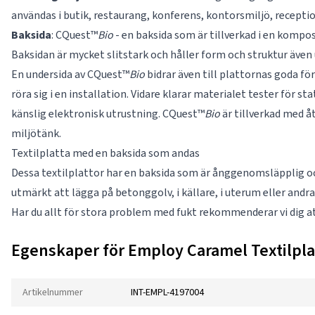
användas i butik, restaurang, konferens, kontorsmiljö, recepti
Baksida
: CQuest™
Bio
- en baksida som är tillverkad i en kompos
Baksidan är mycket slitstark och håller form och struktur äve
En undersida av CQuest™
Bio
bidrar även till plattornas goda för
röra sig i en installation. Vidare klarar materialet tester för st
känslig elektronisk utrustning. CQuest™
Bio
är tillverkad med å
miljötänk.
Textilplatta med en baksida som andas
Dessa textilplattor har en baksida som är ånggenomsläpplig oc
utmärkt att lägga på betonggolv, i källare, i uterum eller andra 
Har du allt för stora problem med fukt rekommenderar vi dig att
Egenskaper för Employ Caramel Textilpla
Artikelnummer
INT-EMPL-4197004