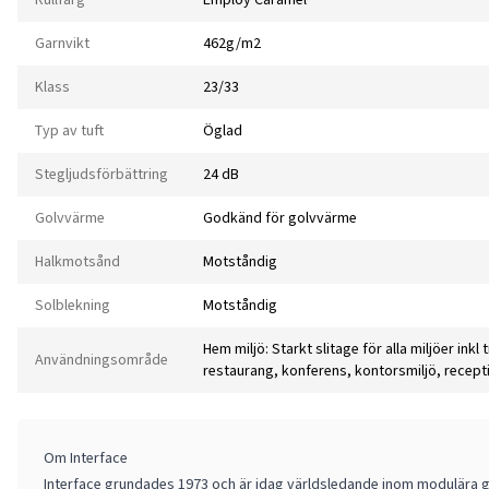
Garnvikt
462g/m2
Klass
23/33
Typ av tuft
Öglad
Stegljudsförbättring
24 dB
Golvvärme
Godkänd för golvvärme
Halkmotsånd
Motståndig
Solblekning
Motståndig
Hem miljö: Starkt slitage för alla miljöer inkl 
Användningsområde
restaurang, konferens, kontorsmiljö, recepti
Om Interface
Interface grundades 1973 och är idag världsledande inom modulära gol