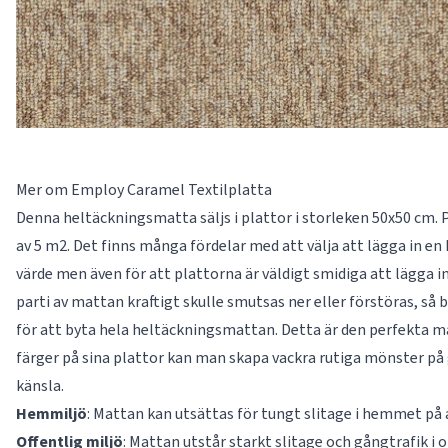
Mer om Employ Caramel Textilplatta
Denna heltäckningsmatta säljs i plattor i storleken 50x50 cm. P
av 5 m2. Det finns många fördelar med att välja att lägga in en 
värde men även för att plattorna är väldigt smidiga att lägga in
parti av mattan kraftigt skulle smutsas ner eller förstöras, så
för att byta hela heltäckningsmattan. Detta är den perfekta m
färger på sina plattor kan man skapa vackra rutiga mönster på
känsla.
Hemmiljö
: Mattan kan utsättas för tungt slitage i hemmet på 
Offentlig
miljö
: Mattan utstår starkt slitage och gångtrafik i 