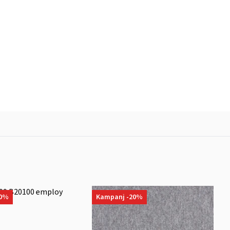
20%
Kampanj -20%