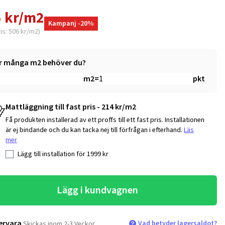
 kr/m2
Kampanj -20%
ris: 506 kr/m2)
r många m2 behöver du?
m2
=
pkt
Mattläggning till fast pris - 214 kr/m2
Få produkten installerad av ett proffs till ett fast pris. Installationen
är ej bindande och du kan tacka nej till förfrågan i efterhand.
Läs
mer
Lägg till installation för
1999
kr
Lägg i kundvagnen
ervara
Vad betyder lagersaldot?
Skickas inom 2-3 Veckor