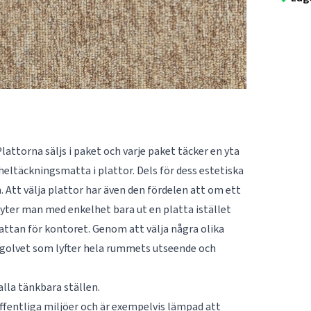
lattorna säljs i paket och varje paket täcker en yta
heltäckningsmatta i plattor. Dels för dess estetiska
. Att välja plattor har även den fördelen att om ett
 byter man med enkelhet bara ut en platta istället
attan för kontoret. Genom att välja några olika
 golvet som lyfter hela rummets utseende och
alla tänkbara ställen.
offentliga miljöer och är exempelvis lämpad att