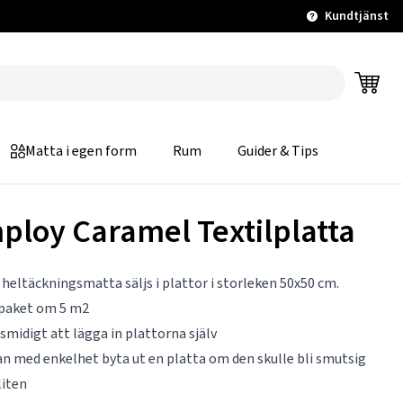
Kundtjänst
Matta i egen form
Rum
Guider & Tips
ploy Caramel Textilplatta
heltäckningsmatta säljs i plattor i storleken 50x50 cm.
i paket om 5 m2
 smidigt att lägga in plattorna själv
n med enkelhet byta ut en platta om den skulle bli smutsig
liten