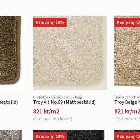
Kampanj -10%
Kampanj -
g
Underbar och mysig mjuk lugg
Underbar och m
beställd)
Troy Vit No.69 (Måttbeställd)
Troy Beige 
821 kr/m2
821 kr/m
(Ord. pris: 913 kr/m2)
(Ord. pris: 91
Kampanj -10%
Kampanj -