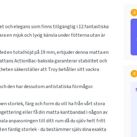
2
 och elegans som finns tillgänglig i 12 fantastiska
ara en mjuk och lyxig känsla under fötterna utan är
 Med en totalhöjd på 19 mm, erbjuder denna matta en
attans ActionBac-baksida garanterar stabilitet och
heten säkerställer att Troy behåller sitt vackra
3
k och den har dessutom antistatiska förmågor.
n storlek, färg och form du vill ha från vårt stora
ngettering eller få din matta kantbandad i någon av
la anpassningen till ditt rum då du själv helt fritt
 en färdig storlek - du bestämmer själv dina exakta