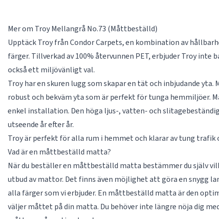
Mer om Troy Mellangrå No.73 (Måttbeställd)
Upptäck Troy från Condor Carpets, en kombination av hållbarhet
färger. Tillverkad av 100% återvunnen PET, erbjuder Troy inte b
också ett miljövänligt val.
Troy har en skuren lugg som skapar en tät och inbjudande yta.
robust och bekväm yta som är perfekt för tunga hemmiljöer. M
enkel installation. Den höga ljus-, vatten- och slitagebeständig
utseende år efter år.
Troy är perfekt för alla rum i hemmet och klarar av tung trafi
Vad är en måttbeställd matta?
När du beställer en måttbeställd matta bestämmer du själv vilke
utbud av mattor. Det finns även möjlighet att göra en snygg la
alla färger som vi erbjuder. En måttbeställd matta är den optima
väljer måttet på din matta. Du behöver inte längre nöja dig med