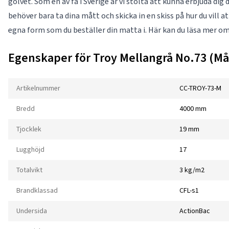
golvet. Som en av få i Sverige är vi stolta att kunna erbjuda di
behöver bara ta dina mått och skicka in en skiss på hur du vill a
egna form som du beställer din matta i. Här kan du läsa mer o
Egenskaper för Troy Mellangrå No.73 (Må
Artikelnummer
CC-TROY-73-M
Bredd
4000 mm
Tjocklek
19 mm
Lugghöjd
17
Totalvikt
3 kg/m2
Brandklassad
CFL-s1
Undersida
ActionBac