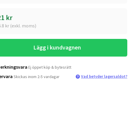
21
kr
6.8
kr (exkl. moms)
Lägg i kundvagnen
verkningsvara
Ej öppet köp & bytesrätt
ervara
Vad betyder lagersaldot?
Skickas inom 2-5 vardagar