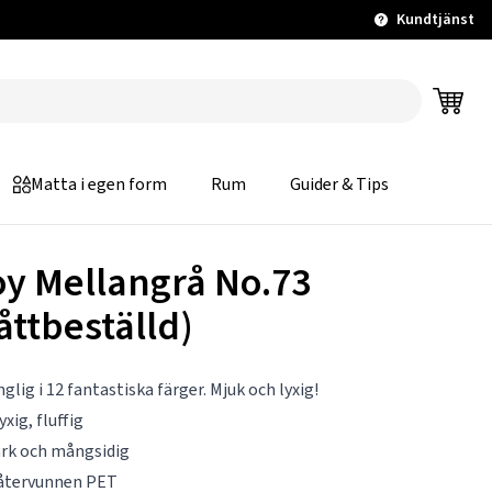
Kundtjänst
Matta i egen form
Rum
Guider & Tips
oy Mellangrå No.73
åttbeställd)
nglig i 12 fantastiska färger. Mjuk och lyxig!
yxig, fluffig
ark och mångsidig
återvunnen PET