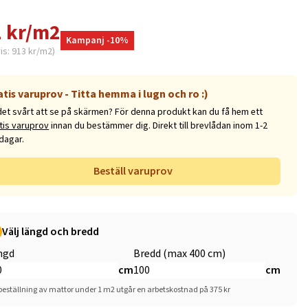
 kr/m2
Kampanj -10%
ris: 913 kr/m2)
atis varuprov - Titta hemma i lugn och ro :)
det svårt att se på skärmen? För denna produkt kan du få hem ett
tis varuprov
innan du bestämmer dig. Direkt till brevlådan inom 1-2
dagar.
Beställ varuprov
Välj längd och bredd
ngd
Bredd (max 400 cm)
cm
cm
beställning av mattor under 1 m2 utgår en arbetskostnad på 375 kr