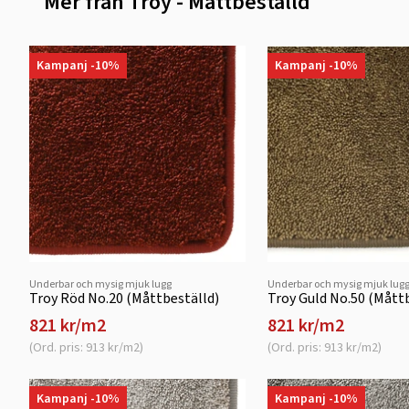
Mer från Troy - Måttbeställd
Kampanj -10%
Kampanj -10%
Underbar och mysig mjuk lugg
Underbar och mysig mjuk lug
Troy Röd No.20 (Måttbeställd)
Troy Guld No.50 (Mått
821 kr/m2
821 kr/m2
(Ord. pris: 913 kr/m2)
(Ord. pris: 913 kr/m2)
Kampanj -10%
Kampanj -10%