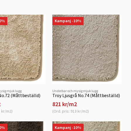
10%
Kampanj -10%
ysig mjuk lugg
Underbar och mysig mjuk lugg
No.72 (Måttbeställd)
Troy Ljusgrå No.74 (Måttbeställd)
2
821 kr/m2
3 kr/m2)
(Ord. pris: 913 kr/m2)
10%
Kampanj -10%