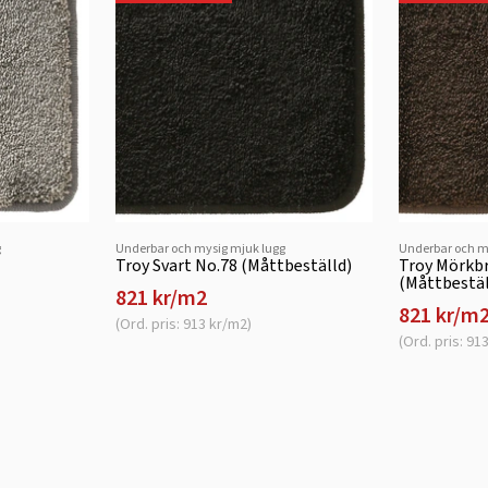
g
Underbar och mysig mjuk lugg
Underbar och m
Troy Svart No.78 (Måttbeställd)
Troy Mörkb
(Måttbestäl
821 kr/m2
821 kr/m
(Ord. pris: 913 kr/m2)
(Ord. pris: 91