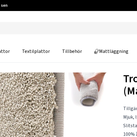
 sen
attor
Textilplattor
Tillbehör
Mattläggning
Tr
(M
Tillgä
Mjuk, l
Slitst
100% 