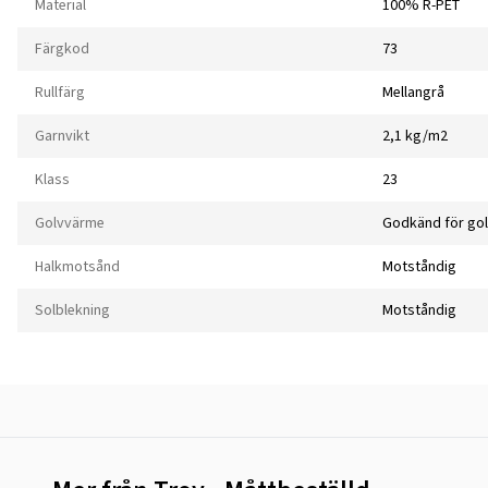
Material
100% R-PET
Färgkod
73
Rullfärg
Mellangrå
Garnvikt
2,1 kg/m2
Klass
23
Golvvärme
Godkänd för go
Halkmotsånd
Motståndig
Solblekning
Motståndig