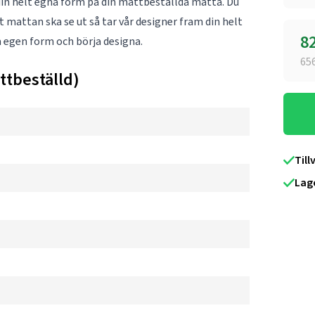
g din helt egna form på din måttbeställda matta. Du
tt mattan ska se ut så tar vår designer fram din helt
8
m
egen form
och börja designa.
65
ttbeställd)
Till
Lag