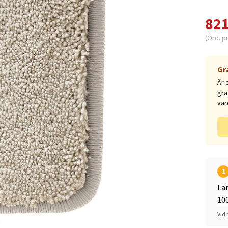
821
(Ord. p
Gr
Är 
gra
var
1
Lä
Vid 