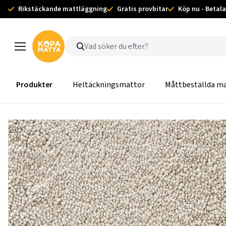
Rikstäckande mattläggning
Gratis provbitar
Köp nu - Betala
Produkter
Heltäckningsmattor
Måttbeställda m