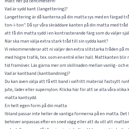
mått ner på centimetern!
Vad är sydd kant (langettering)?
Langettering är då kanterna på din matta sys med en färgad tråd
ton-i-ton". Då syr våra skräddare kanten på din matta med trå
att få din matta sydd i en kontrasterande färg som du väljer sjä
När ska man välja extra stark tråd till sin sydda kant?
Vi rekommenderar att ni väljer den extra slitstarka tråden på 
med högre trafik, tex. som en entré eller hall. Mattkanten blir
tid framöver. Läs gärna mer om skillnaden mellan vanlig- och ex
Vad är kantband (kantbandning)?
Du kan även välja att få ett band i valfritt material fastsytt ru
jute, läder eller supernylon. Klicka här för att se alla våra olika
matta kantsydd.
En helt egen form på din matta
Ibland passar inte heller de vanliga formerna på en matta. Det
behöver anpassas efter en sned vägg eller att du vill att matta