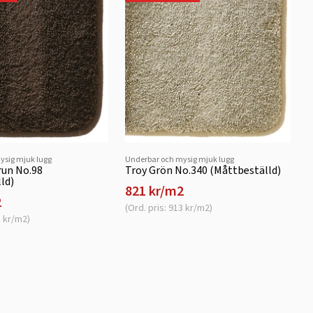
ysig mjuk lugg
Underbar och mysig mjuk lugg
run No.98
Troy Grön No.340 (Måttbeställd)
ld)
821 kr/m2
2
(Ord. pris: 913 kr/m2)
3 kr/m2)