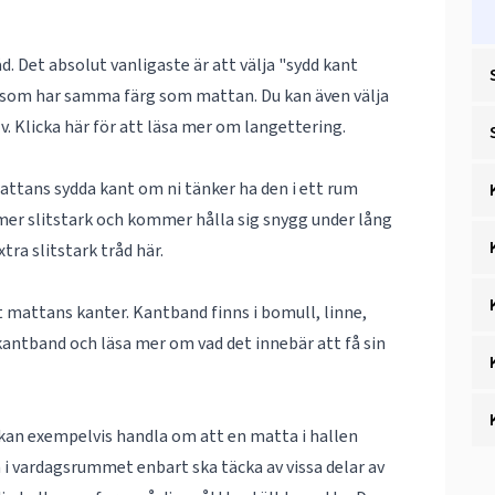
. Det absolut vanligaste är att välja "sydd kant
d som har samma färg som mattan. Du kan även välja
lv. Klicka här för att läsa mer om
langettering
.
mattans sydda kant om ni tänker ha den i ett rum
 mer slitstark och kommer hålla sig snygg under lång
tra slitstark tråd
här
.
nt mattans kanter. Kantband finns i bomull, linne,
kantband
och läsa mer om vad det innebär att få sin
 kan exempelvis handla om att en matta i hallen
n i vardagsrummet enbart ska täcka av vissa delar av