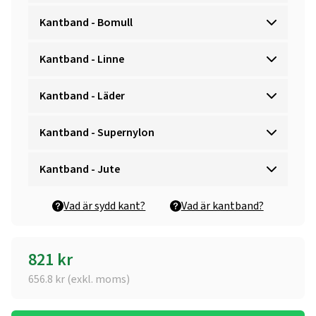
Kantband - Bomull
Kantband - Linne
Kantband - Läder
Kantband - Supernylon
Kantband - Jute
Vad är sydd kant?
Vad är kantband?
821
kr
656.8
kr (exkl. moms)