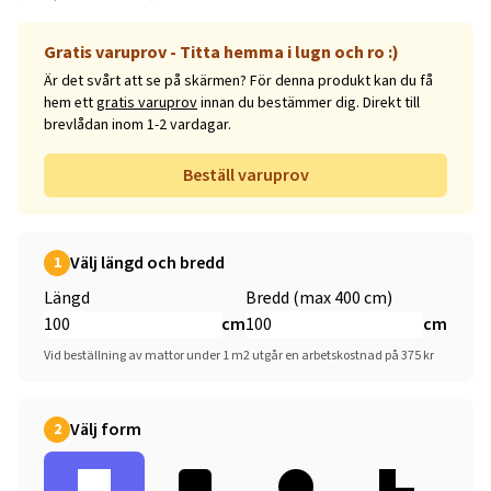
Gratis varuprov - Titta hemma i lugn och ro :)
Är det svårt att se på skärmen? För denna produkt kan du få
hem ett
gratis varuprov
innan du bestämmer dig. Direkt till
brevlådan inom 1-2 vardagar.
Beställ varuprov
Välj längd och bredd
1
Längd
Bredd (max 400 cm)
cm
cm
Vid beställning av mattor under 1 m2 utgår en arbetskostnad på 375 kr
Välj form
2