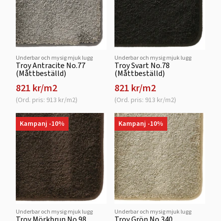
Underbar och mysig mjuk lugg
Underbar och mysig mjuk lugg
Troy Antracite No.77
Troy Svart No.78
(Måttbeställd)
(Måttbeställd)
821 kr/m2
821 kr/m2
(Ord. pris: 913 kr/m2)
(Ord. pris: 913 kr/m2)
Kampanj -10%
Kampanj -10%
Underbar och mysig mjuk lugg
Underbar och mysig mjuk lugg
Troy Mörkbrun No.98
Troy Grön No.340