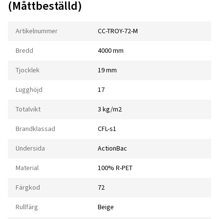
(Måttbeställd)
Artikelnummer
CC-TROY-72-M
Bredd
4000 mm
Tjocklek
19 mm
Lugghöjd
17
Totalvikt
3 kg/m2
Brandklassad
CFL-s1
Undersida
ActionBac
Material
100% R-PET
Färgkod
72
Rullfärg
Beige