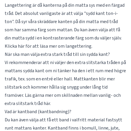
Langettering är då kanterna på din matta sys med en färgad
tråd. Det absolut vanligaste är att välja "sydd kant ton-i-
ton". Då syr våra skräddare kanten på din matta med tråd
som har samma färg som mattan. Du kan även välja att få
din matta sydd i en kontrasterande färg som du väljer själv.
Klicka här för att läsa mer om
langettering
.
När ska man välja extra stark tråd till sin sydda kant?
Vi rekommenderar att ni väljer den extra slitstarka tråden på
mattans sydda kant om ni tänker ha den i ett rum med högre
trafik, tex. som en entré eller hall. Mattkanten blir mer
slitstark och kommer hålla sig snygg under lång tid
framöver. Läs gärna mer om skillnaden mellan vanlig- och
extra slitstark tråd
här
.
Vad är kantband (kantbandning)?
Du kan även välja att få ett band i valfritt material fastsytt
runt mattans kanter. Kantband finns i bomull, linne, jute,