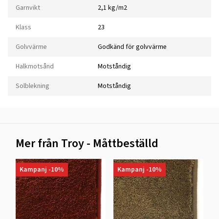
Garnvikt
2,1 kg/m2
Klass
23
Golvvärme
Godkänd för golvvärme
Halkmotsånd
Motståndig
Solblekning
Motståndig
Mer från Troy - Måttbeställd
Kampanj -10%
Kampanj -10%