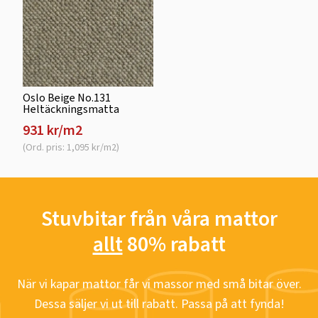
Oslo Beige No.131
Heltäckningsmatta
931 kr/m2
(Ord. pris: 1,095 kr/m2)
Stuvbitar från våra mattor
allt
80% rabatt
När vi kapar mattor får vi massor med små bitar över.
Dessa säljer vi ut till rabatt. Passa på att fynda!