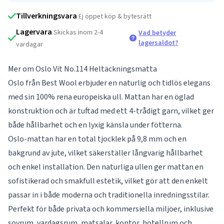
Tillverkningsvara
Ej öppet köp & bytesrätt
Lagervara
Skickas inom 2-4
Vad betyder
lagersaldot?
vardagar
Mer om Oslo Vit No.114 Heltäckningsmatta
Oslo från Best Wool erbjuder en naturlig och tidlös elegans
med sin 100% rena europeiska ull. Mattan har en öglad
konstruktion och är tuftad med ett 4-trådigt garn, vilket ger
både hållbarhet och en lyxig känsla under fötterna.
Oslo-mattan har en total tjocklek på 9,8 mm och en
bakgrund av jute, vilket säkerställer långvarig hållbarhet
och enkel installation. Den naturliga ullen ger mattan en
sofistikerad och smakfull estetik, vilket gör att den enkelt
passar in i både moderna och traditionella inredningsstilar.
Perfekt för både privata och kommersiella miljöer, inklusive
sovrum, vardagsrum, matsalar, kontor, hotellrum och