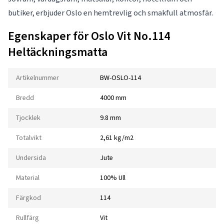
butiker, erbjuder Oslo en hemtrevlig och smakfull atmosfär.
Egenskaper för Oslo Vit No.114
Heltäckningsmatta
Artikelnummer
BW-OSLO-114
Bredd
4000 mm
Tjocklek
9.8 mm
Totalvikt
2,61 kg/m2
Undersida
Jute
Material
100% Ull
Färgkod
114
Rullfärg
Vit