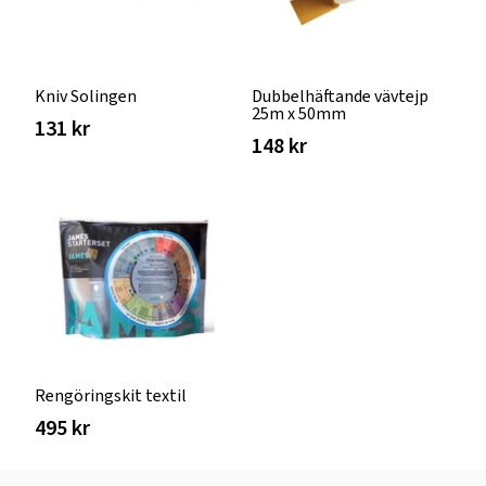
Kniv Solingen
Dubbelhäftande vävtejp
25m x 50mm
131 kr
148 kr
Rengöringskit textil
495 kr