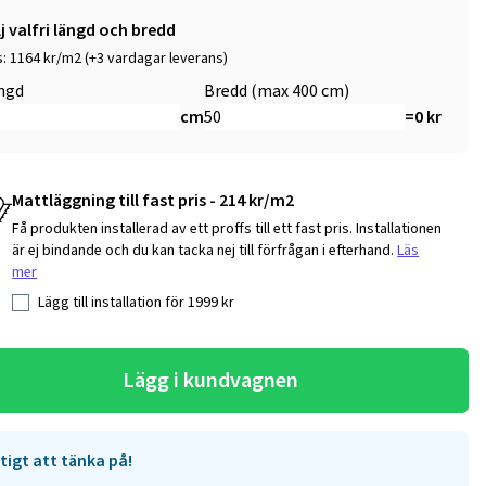
lj valfri längd och bredd
s: 1164 kr/m2 (+3 vardagar leverans)
ngd
Bredd (max 400 cm)
cm
=
0
kr
Mattläggning till fast pris - 214 kr/m2
Få produkten installerad av ett proffs till ett fast pris. Installationen
är ej bindande och du kan tacka nej till förfrågan i efterhand.
Läs
mer
Lägg till installation för
1999
kr
Lägg i kundvagnen
tigt att tänka på!