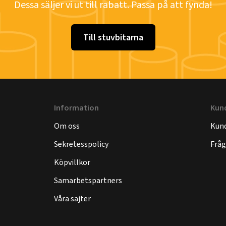
Dessa säljer vi ut till rabatt. Passa på att fynda!
Till stuvbitarna
Information
Kun
Om oss
Kund
Sekretesspolicy
Fråg
Köpvillkor
Samarbetspartners
Våra sajter