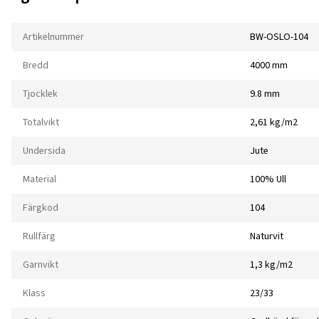
Artikelnummer
BW-OSLO-104
Bredd
4000 mm
Tjocklek
9.8 mm
Totalvikt
2,61 kg/m2
Undersida
Jute
Material
100% Ull
Färgkod
104
Rullfärg
Naturvit
Garnvikt
1,3 kg/m2
Klass
23/33