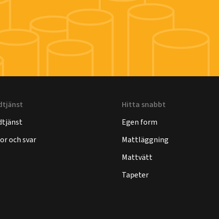
dtjänst
Hitta snabbt
tjänst
Egen form
or och svar
Mattläggning
Mattvätt
Tapeter