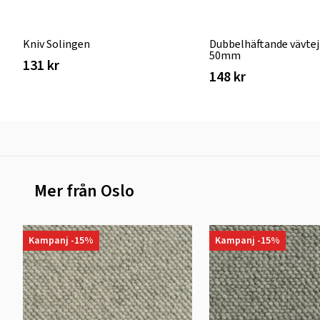
Kniv Solingen
Dubbelhäftande vävtej
50mm
131 kr
148 kr
Mer från Oslo
Kampanj -15%
Kampanj -15%