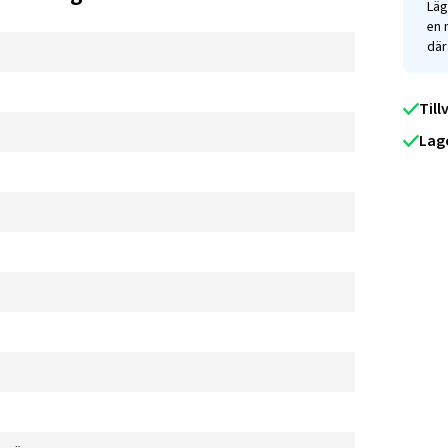
Läg
en 
där
Till
Lag