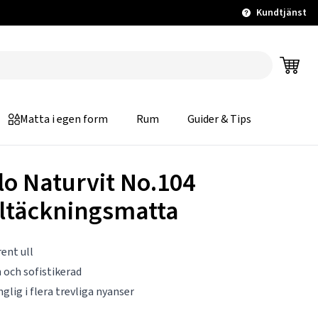
Kundtjänst
Matta i egen form
Rum
Guider & Tips
lo Naturvit No.104
ltäckningsmatta
ent ull
n och sofistikerad
nglig i flera trevliga nyanser