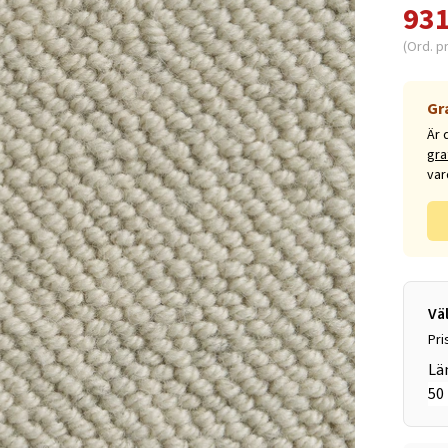
931
(Ord. p
Gr
Är 
gra
var
Vä
Pri
Lä