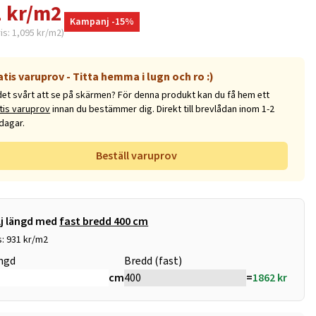
 kr/m2
Kampanj -15%
ris: 1,095 kr/m2)
atis varuprov - Titta hemma i lugn och ro :)
det svårt att se på skärmen? För denna produkt kan du få hem ett
tis varuprov
innan du bestämmer dig. Direkt till brevlådan inom 1-2
dagar.
Beställ varuprov
lj längd med
fast bredd 400 cm
s: 931 kr/m2
ngd
Bredd (fast)
cm
=
1862
kr