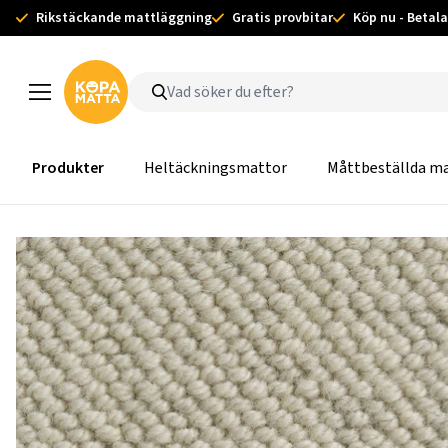
Rikstäckande mattläggning
Gratis provbitar
Köp nu - Betala
Produkter
Heltäckningsmattor
Måttbeställda m