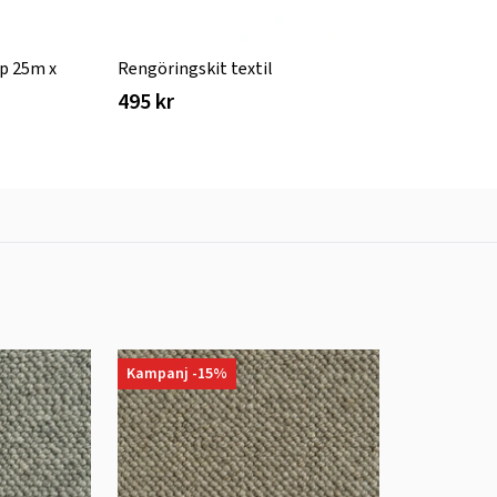
p 25m x
Rengöringskit textil
495 kr
Kampanj -15%