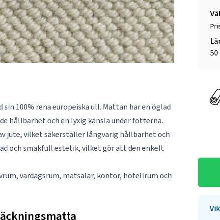
Vä
Pri
Lä
d sin 100% rena europeiska ull. Mattan har en öglad
åde hållbarhet och en lyxig känsla under fötterna.
 jute, vilket säkerställer långvarig hållbarhet och
ad och smakfull estetik, vilket gör att den enkelt
sovrum, vardagsrum, matsalar, kontor, hotellrum och
Vik
täckningsmatta