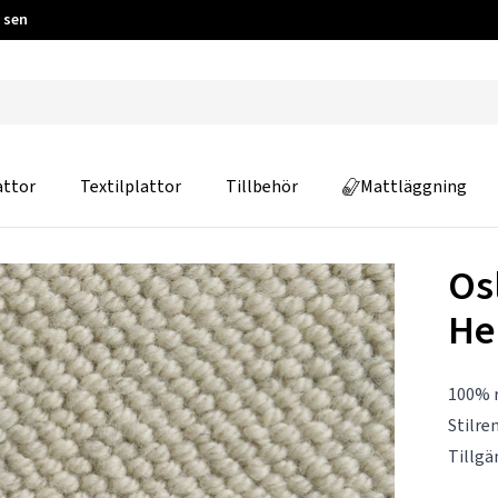
 sen
attor
Textilplattor
Tillbehör
Mattläggning
Os
He
100% r
Stilre
Tillgä