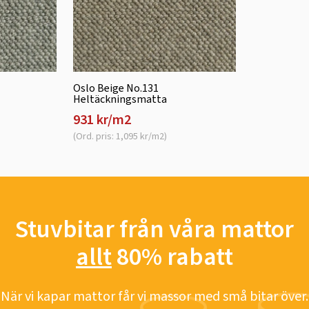
Oslo Beige No.131
Heltäckningsmatta
931 kr/m2
(Ord. pris: 1,095 kr/m2)
Stuvbitar från våra mattor
allt
80% rabatt
När vi kapar mattor får vi massor med små bitar över.