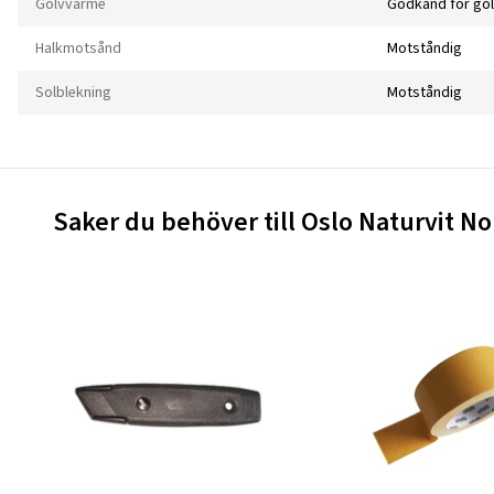
Golvvärme
Godkänd för go
Halkmotsånd
Motståndig
Solblekning
Motståndig
Saker du behöver till Oslo Naturvit N