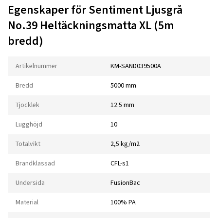
Egenskaper för Sentiment Ljusgrå
No.39 Heltäckningsmatta XL (5m
bredd)
Artikelnummer
KM-SAND039500A
Bredd
5000 mm
Tjocklek
12.5 mm
Lugghöjd
10
Totalvikt
2,5 kg/m2
Brandklassad
CFL-s1
Undersida
FusionBac
Material
100% PA