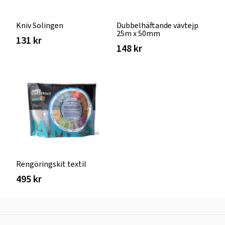
Kniv Solingen
Dubbelhäftande vävtejp
25m x 50mm
131 kr
148 kr
Rengöringskit textil
495 kr