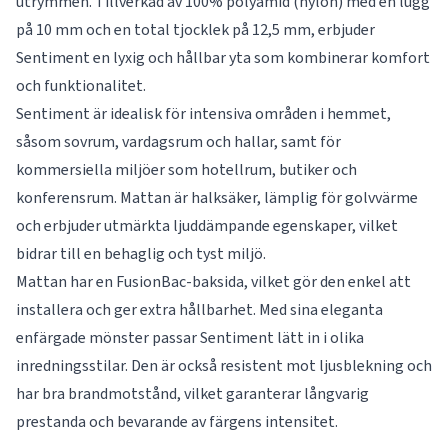
utrymmen. Tillverkad av 100% polyamid (nylon) med en lugg
på 10 mm och en total tjocklek på 12,5 mm, erbjuder
Sentiment en lyxig och hållbar yta som kombinerar komfort
och funktionalitet.
Sentiment är idealisk för intensiva områden i hemmet,
såsom sovrum, vardagsrum och hallar, samt för
kommersiella miljöer som hotellrum, butiker och
konferensrum. Mattan är halksäker, lämplig för golvvärme
och erbjuder utmärkta ljuddämpande egenskaper, vilket
bidrar till en behaglig och tyst miljö.
Mattan har en FusionBac-baksida, vilket gör den enkel att
installera och ger extra hållbarhet. Med sina eleganta
enfärgade mönster passar Sentiment lätt in i olika
inredningsstilar. Den är också resistent mot ljusblekning och
har bra brandmotstånd, vilket garanterar långvarig
prestanda och bevarande av färgens intensitet.