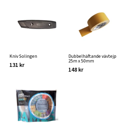
Kniv Solingen
Dubbelhäftande vävtejp
25m x 50mm
131 kr
148 kr