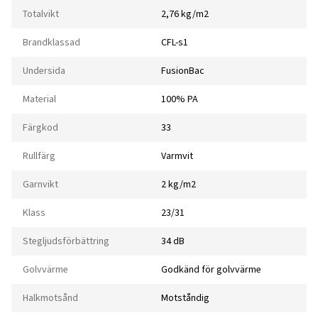
Totalvikt
2,76 kg/m2
Brandklassad
CFL-s1
Undersida
FusionBac
Material
100% PA
Färgkod
33
Rullfärg
Varmvit
Garnvikt
2 kg/m2
Klass
23/31
Stegljudsförbättring
34 dB
Golvvärme
Godkänd för golvvärme
Halkmotsånd
Motståndig