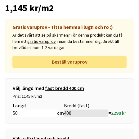
1,145 kr/m2
Gratis varuprov - Titta hemma i lugn och ro :)
Är det svårt att se på skärmen? För denna produkt kan du få
hem ett
gratis varuprov
innan du bestämmer dig. Direkt till
brevlådan inom 1-2 vardagar.
Beställ varuprov
Välj längd med
fast bredd 400 cm
Pris: 1145 kr/m2
Längd
Bredd (fast)
cm
=
2290
kr
Välj valfri längd och bredd