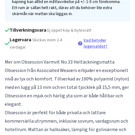
kapning kan alltid en måttavvikelse på +/- 1-5 cm förekomma.
Ett rum är sällan helt rakt, därav att du behöver lite extra
skärmån när mattan ska läggas in.
Tillverkningsvara
Ej öppet köp & bytesrätt
Lagervara
Skickas inom 2-4
Vad betyder
lagersaldot?
vardagar
Mer om Obsession Varmvit No.33 Heltäckningsmatta
Obsession från Associated Weavers erbjuder en exceptionell
nivå av lyx och komfort. Tillverkad av 100% polyamid (nylon)
med en lugg på 13 mm och en total tjocklek på 15,5 mm, ger
Obsession en mjuk och härlig yta som är både hållbar och
elegant.
Obsession är perfekt för både privata och lättare
kommersiella utrymmen, inklusive sovrum, vardagsrum och
hotellrum. Mattan är halksäker, lämplig för golvvärme och