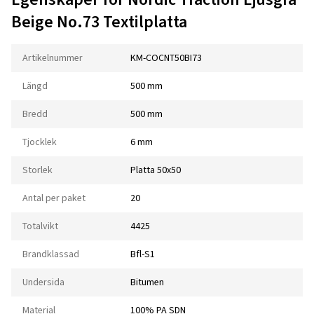
Beige No.73 Textilplatta
Artikelnummer
KM-COCNT50BI73
Längd
500 mm
Bredd
500 mm
Tjocklek
6 mm
Storlek
Platta 50x50
Antal per paket
20
Totalvikt
4425
Brandklassad
Bfl-S1
Undersida
Bitumen
Material
100% PA SDN