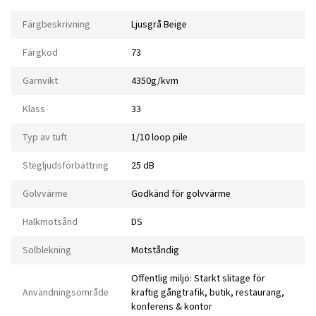
Färgbeskrivning
Ljusgrå Beige
Färgkod
73
Garnvikt
4350g/kvm
Klass
33
Typ av tuft
1/10 loop pile
Stegljudsförbättring
25 dB
Golvvärme
Godkänd för golvvärme
Halkmotsånd
DS
Solblekning
Motståndig
Offentlig miljö: Starkt slitage för
Användningsområde
kraftig gångtrafik, butik, restaurang,
konferens & kontor