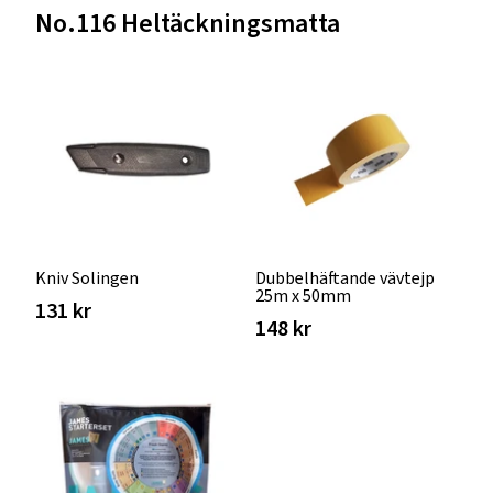
No.116 Heltäckningsmatta
Kniv Solingen
Dubbelhäftande vävtejp
25m x 50mm
131 kr
148 kr