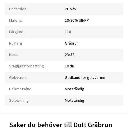
Undersida
PP väv
Material
10/90% Ull/PP
Färgkod
116
Rullfärg
Gråbrun
Klass
23/32
Stegljudsförbättring
10 dB
Golvvärme
Godkänd för golvvärme
Halkmotsånd
Motståndig
Solblekning
Motståndig
Saker du behöver till Dott Gråbrun