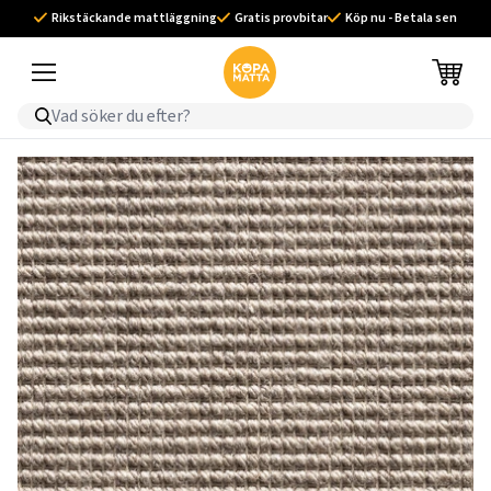
Rikstäckande mattläggning
Gratis provbitar
Köp nu - Betala sen