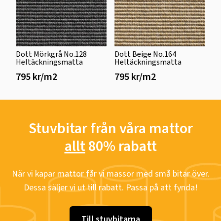
Dott Mörkgrå No.128
Dott Beige No.164
Heltäckningsmatta
Heltäckningsmatta
795 kr/m2
795 kr/m2
Stuvbitar från våra mattor
allt
80% rabatt
När vi kapar mattor får vi massor med små bitar över.
Dessa säljer vi ut till rabatt. Passa på att fynda!
Till stuvbitarna