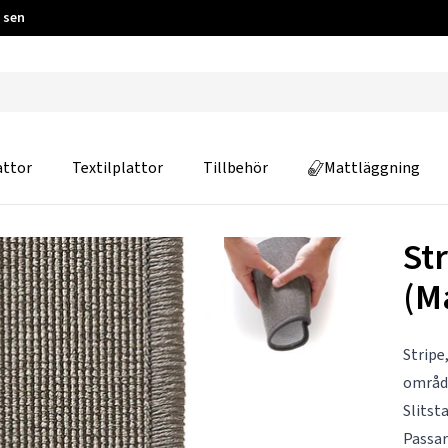
 sen
attor
Textilplattor
Tillbehör
Mattläggning
St
(M
Stripe
område
Slitst
Passar