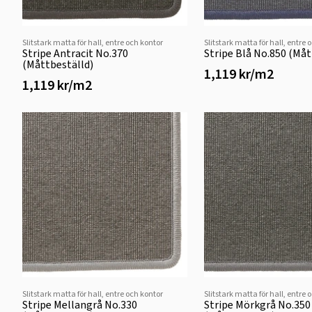
Slitstark matta för hall, entre och kontor
Slitstark matta för hall, entre 
Stripe Antracit No.370
Stripe Blå No.850 (Måt
(Måttbeställd)
1,119 kr/m2
1,119 kr/m2
Slitstark matta för hall, entre och kontor
Slitstark matta för hall, entre 
Stripe Mellangrå No.330
Stripe Mörkgrå No.350