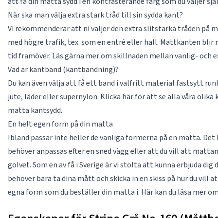
att få din matta sydd i en kontrasterande färg som du väljer sjä
När ska man välja extra stark tråd till sin sydda kant?
Vi rekommenderar att ni väljer den extra slitstarka tråden på 
med högre trafik, tex. som en entré eller hall. Mattkanten blir
tid framöver. Läs gärna mer om skillnaden mellan vanlig- och ex
Vad är kantband (kantbandning)?
Du kan även välja att få ett band i valfritt material fastsytt ru
jute, läder eller supernylon. Klicka här för att se alla våra olika
matta kantsydd.
En helt egen form på din matta
Ibland passar inte heller de vanliga formerna på en matta. Det
behöver anpassas efter en sned vägg eller att du vill att matta
golvet. Som en av få i Sverige är vi stolta att kunna erbjuda di
behöver bara ta dina mått och skicka in en skiss på hur du vill a
egna form som du beställer din matta i. Här kan du läsa mer o