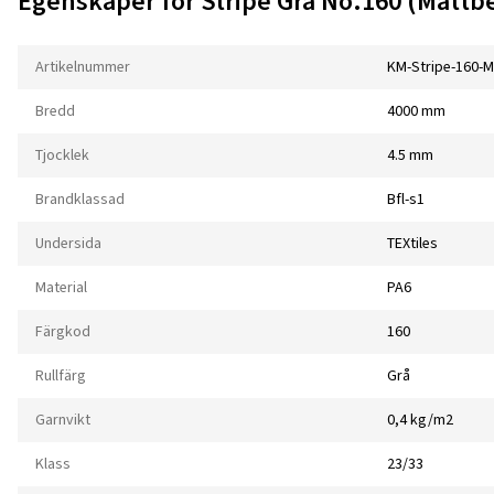
Egenskaper för Stripe Grå No.160 (Måttbe
Artikelnummer
KM-Stripe-160-M
Bredd
4000 mm
Tjocklek
4.5 mm
Brandklassad
Bfl-s1
Undersida
TEXtiles
Material
PA6
Färgkod
160
Rullfärg
Grå
Garnvikt
0,4 kg/m2
Klass
23/33