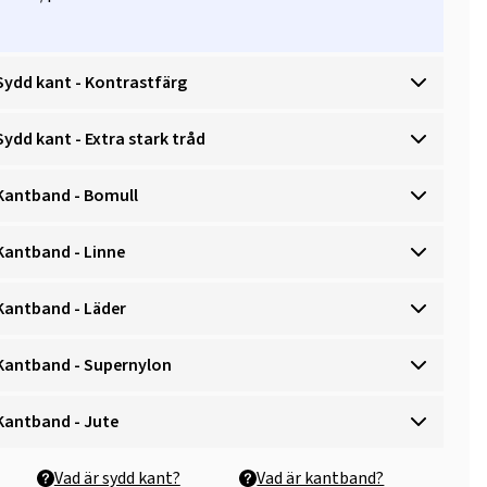
Sydd kant - Kontrastfärg
Sydd kant - Extra stark tråd
Kantband - Bomull
Kantband - Linne
Kantband - Läder
Kantband - Supernylon
Kantband - Jute
Vad är sydd kant?
Vad är kantband?