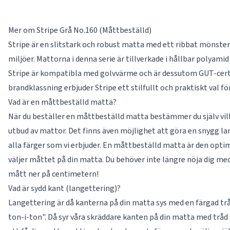
Mer om Stripe Grå No.160 (Måttbeställd)
Stripe är en slitstark och robust matta med ett ribbat mönste
miljöer. Mattorna i denna serie är tillverkade i hållbar polyami
Stripe är kompatibla med golvvärme och är dessutom GUT-certi
brandklassning erbjuder Stripe ett stilfullt och praktiskt val 
Vad är en måttbeställd matta?
När du beställer en måttbeställd matta bestämmer du själv vilke
utbud av mattor. Det finns även möjlighet att göra en snygg la
alla färger som vi erbjuder. En måttbeställd matta är den optima
väljer måttet på din matta. Du behöver inte längre nöja dig med
mått ner på centimetern!
Vad är sydd kant (langettering)?
Langettering är då kanterna på din matta sys med en färgad tråd
ton-i-ton". Då syr våra skräddare kanten på din matta med trå