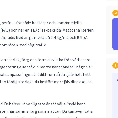
2
r, perfekt för både bostäder och kommersiella
d (PA6) och har en TEXtiles-baksida. Mattorna i serien
fierade. Med en garnvikt på 0,4 kg/m2 och Bfl-s1
för områden med hög trafik.
n storlek, färg och form du vill ha från vårt stora
3
ngettering eller få din matta kantbandad i någon av
la anpassningen till ditt rum då du själv helt fritt
 en färdig storlek - du bestämmer själv dina exakta
. Det absolut vanligaste är att välja "sydd kant
d som har samma färg som mattan. Du kan även välja