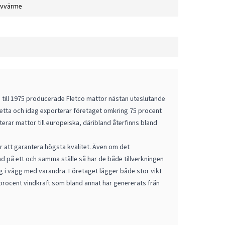
lvvärme
m till 1975 producerade Fletco mattor nästan uteslutande
detta och idag exporterar företaget omkring 75 procent
erar mattor till europeiska, däribland återfinns bland
ör att garantera högsta kvalitet. Även om det
ad på ett och samma ställe så har de både tillverkningen
 i vägg med varandra. Företaget lägger både stor vikt
 procent vindkraft som bland annat har genererats från