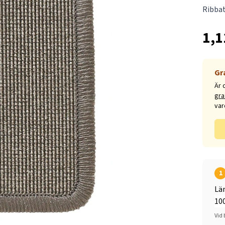
Ribba
1,1
Gr
Är 
gra
var
1
Lä
Vid 