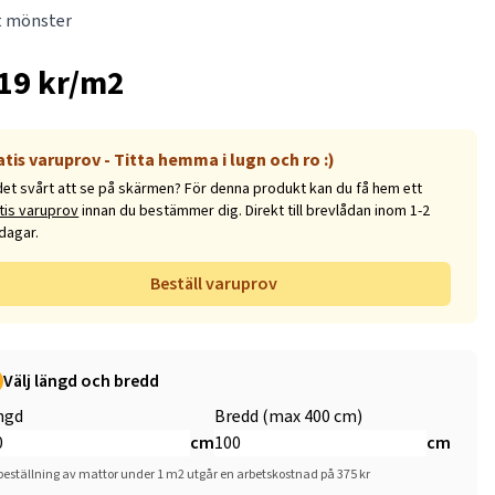
t mönster
19 kr/m2
atis varuprov - Titta hemma i lugn och ro :)
det svårt att se på skärmen? För denna produkt kan du få hem ett
tis varuprov
innan du bestämmer dig. Direkt till brevlådan inom 1-2
dagar.
Beställ varuprov
Välj längd och bredd
ngd
Bredd (max 400 cm)
cm
cm
beställning av mattor under 1 m2 utgår en arbetskostnad på 375 kr