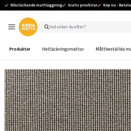
Rikstäckande mattläggning
Gratis provbitar
Köp nu - Betala
Produkter
Heltäckningsmattor
Måttbeställda m