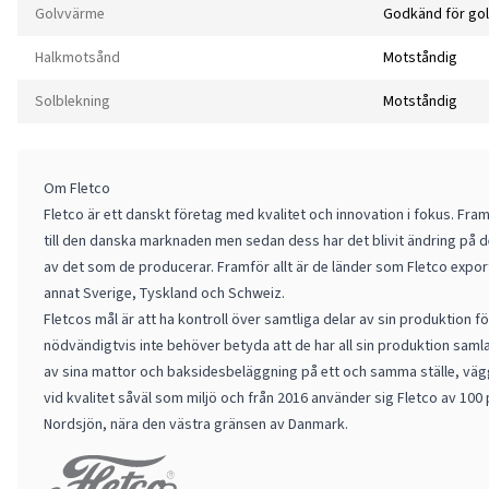
Golvvärme
Godkänd för go
Halkmotsånd
Motståndig
Solblekning
Motståndig
Om Fletco
Fletco är ett danskt företag med kvalitet och innovation i fokus. Fra
till den danska marknaden men sedan dess har det blivit ändring på 
av det som de producerar. Framför allt är de länder som Fletco export
annat Sverige, Tyskland och Schweiz.
Fletcos mål är att ha kontroll över samtliga delar av sin produktion f
nödvändigtvis inte behöver betyda att de har all sin produktion saml
av sina mattor och baksidesbeläggning på ett och samma ställe, vägg
vid kvalitet såväl som miljö och från 2016 använder sig Fletco av 100
Nordsjön, nära den västra gränsen av Danmark.