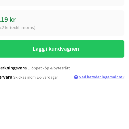
119
kr
5.2
kr (exkl. moms)
Lägg i kundvagnen
verkningsvara
Ej öppet köp & bytesrätt
ervara
Vad betyder lagersaldot?
Skickas inom 2-5 vardagar