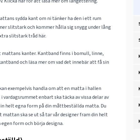
lv. Klicka här för att läsa mer om
langettering
.
mattans sydda kant om ni tänker ha den i ett rum
 mer slitstark och kommer hålla sig snygg under lång
tra slitstark tråd
här
.
nt mattans kanter. Kantband finns i bomull, linne,
kantband
och läsa mer om vad det innebär att få sin
 kan exempelvis handla om att en matta i hallen
n i vardagsrummet enbart ska täcka av vissa delar av
g din helt egna form på din måttbeställda matta. Du
tt mattan ska se ut så tar vår designer fram din helt
m
egen form
och börja designa.