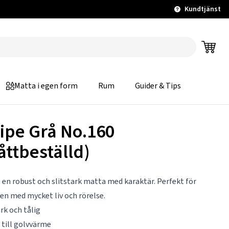
Kundtjänst
Matta i egen form
Rum
Guider & Tips
ripe Grå No.160
åttbeställd)
, en robust och slitstark matta med karaktär. Perfekt för
n med mycket liv och rörelse.
ark och tålig
 till golvvärme