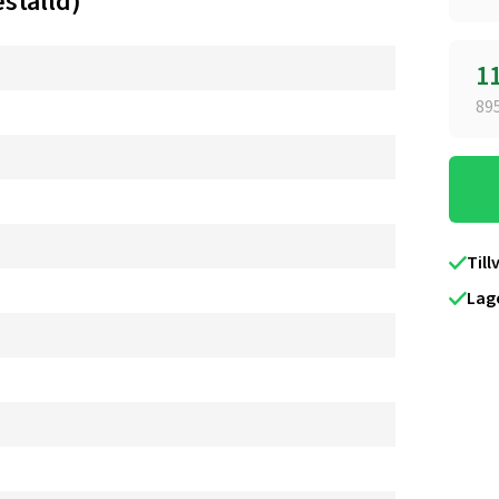
ställd)
1
89
Till
Lag