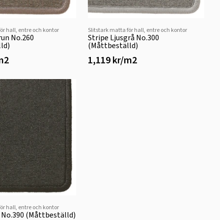
för hall, entre och kontor
Slitstark matta för hall, entre och kontor
run No.260
Stripe Ljusgrå No.300
ld)
(Måttbeställd)
/m2
1,119 kr/m2
för hall, entre och kontor
t No.390 (Måttbeställd)