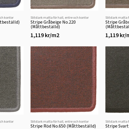
och kontor
Slitstark matta för hall, entre och kontor
Slitstark matta 
tbeställd)
Stripe Gråbeige No.220
Stripe Gråb
(Måttbeställd)
(Måttbestäl
1,119 kr/m2
1,119 kr
och kontor
Slitstark matta för hall, entre och kontor
Slitstark matta 
Stripe Röd No.650 (Måttbeställd)
Stripe Svar