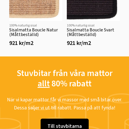
100% naturlig sisal
100% naturlig sisal
Sisalmatta Boucle Natur
Sisalmatta Boucle Svart
(Måttbeställd)
(Måttbeställd)
921 kr/m2
921 kr/m2
Stuvbitar från våra mattor
allt
80% rabatt
När vi kapar mattor får vi massor med små bitar över.
Dessa säljer vi ut till rabatt. Passa på att fynda!
Till stuvbitarna