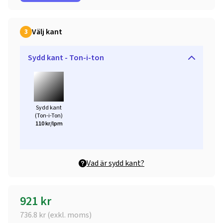
Välj kant
3
Sydd kant - Ton-i-ton
Sydd kant
(Ton-i-Ton)
110 kr/lpm
Vad är sydd kant?
921
kr
736.8
kr (exkl. moms)