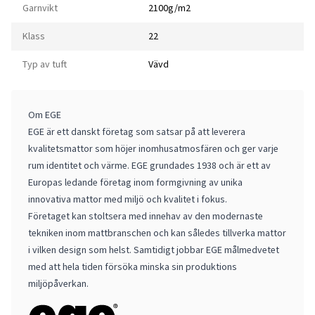
Garnvikt
2100g/m2
Klass
22
Typ av tuft
Vävd
Om EGE
EGE är ett danskt företag som satsar på att leverera
kvalitetsmattor som höjer inomhusatmosfären och ger varje
rum identitet och värme. EGE grundades 1938 och är ett av
Europas ledande företag inom formgivning av unika
innovativa mattor med miljö och kvalitet i fokus.
Företaget kan stoltsera med innehav av den modernaste
tekniken inom mattbranschen och kan således tillverka mattor
i vilken design som helst. Samtidigt jobbar EGE målmedvetet
med att hela tiden försöka minska sin produktions
miljöpåverkan.