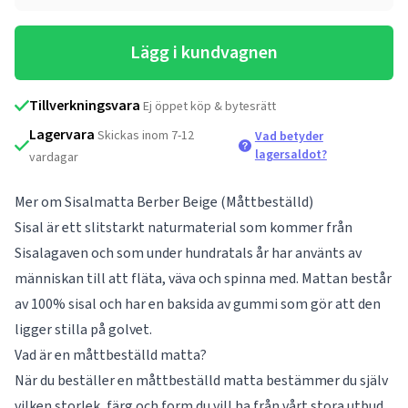
Lägg i kundvagnen
Tillverkningsvara
Ej öppet köp & bytesrätt
Lagervara
Skickas inom 7-12
Vad betyder
lagersaldot?
vardagar
Mer om Sisalmatta Berber Beige (Måttbeställd)
Sisal är ett slitstarkt naturmaterial som kommer från
Sisalagaven och som under hundratals år har använts av
människan till att fläta, väva och spinna med. Mattan består
av 100% sisal och har en baksida av gummi som gör att den
ligger stilla på golvet.
Vad är en måttbeställd matta?
När du beställer en måttbeställd matta bestämmer du själv
vilken storlek, färg och form du vill ha från vårt stora utbud