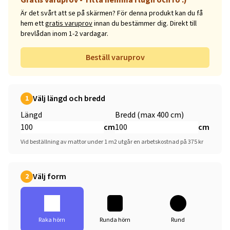
Är det svårt att se på skärmen? För denna produkt kan du få
hem ett
gratis varuprov
innan du bestämmer dig. Direkt till
brevlådan inom 1-2 vardagar.
Beställ varuprov
Välj längd och bredd
1
Längd
Bredd (max 400 cm)
cm
cm
Vid beställning av mattor under 1 m2 utgår en arbetskostnad på 375 kr
Välj form
2
Raka hörn
Runda hörn
Rund