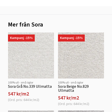
Mer från Sora
Kampanj -15%
Kampanj -15%
100% ull - små öglor
100% ull - små öglor
Sora Grå No.339 Ullmatta
Sora Beige No.829
Ullmatta
547 kr/m2
547 kr/m2
(Ord. pris: 644 kr/m2)
(Ord. pris: 644 kr/m2)