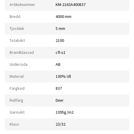
Artikelnummer
KM-2163A400837
Bredd
4000 mm
Tjocklek
5 mm
Totalvikt
2100
Brandklassad
cfl-s1
Undersida
AB
Material
100% Ull
Färgkod
837
Rullfärg
Deer
Garnvikt
1095g/m2
Klass
23/32