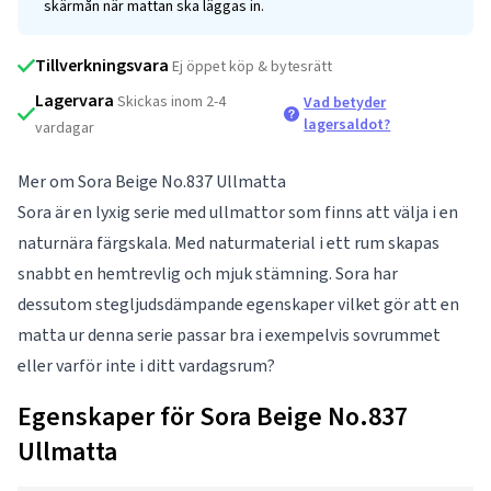
skärmån när mattan ska läggas in.
Tillverkningsvara
Ej öppet köp & bytesrätt
Lagervara
Skickas inom 2-4
Vad betyder
lagersaldot?
vardagar
Mer om Sora Beige No.837 Ullmatta
Sora är en lyxig serie med ullmattor som finns att välja i en
naturnära färgskala. Med naturmaterial i ett rum skapas
snabbt en hemtrevlig och mjuk stämning. Sora har
dessutom stegljudsdämpande egenskaper vilket gör att en
matta ur denna serie passar bra i exempelvis sovrummet
eller varför inte i ditt vardagsrum?
Egenskaper för Sora Beige No.837
Ullmatta