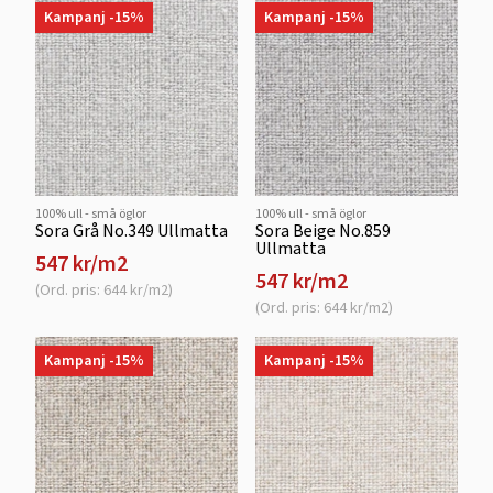
Kampanj -15%
Kampanj -15%
100% ull - små öglor
100% ull - små öglor
Sora Grå No.349 Ullmatta
Sora Beige No.859
Ullmatta
547 kr/m2
547 kr/m2
(Ord. pris: 644 kr/m2)
(Ord. pris: 644 kr/m2)
Kampanj -15%
Kampanj -15%