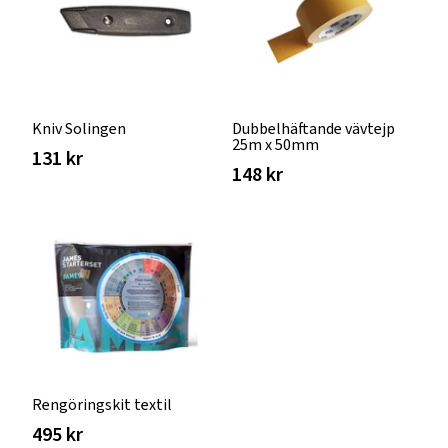
Kniv Solingen
Dubbelhäftande vävtejp
25m x 50mm
131 kr
148 kr
Rengöringskit textil
495 kr