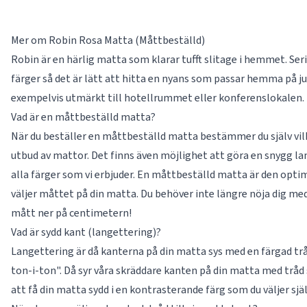
Mer om Robin Rosa Matta (Måttbeställd)
Robin är en härlig matta som klarar tufft slitage i hemmet. Seri
färger så det är lätt att hitta en nyans som passar hemma på just
exempelvis utmärkt till hotellrummet eller konferenslokalen.
Vad är en måttbeställd matta?
När du beställer en måttbeställd matta bestämmer du själv vilke
utbud av mattor. Det finns även möjlighet att göra en snygg la
alla färger som vi erbjuder. En måttbeställd matta är den optima
väljer måttet på din matta. Du behöver inte längre nöja dig med
mått ner på centimetern!
Vad är sydd kant (langettering)?
Langettering är då kanterna på din matta sys med en färgad tråd
ton-i-ton". Då syr våra skräddare kanten på din matta med trå
att få din matta sydd i en kontrasterande färg som du väljer sjä