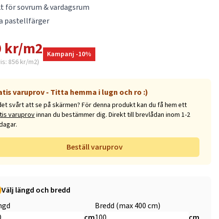
t för sovrum & vardagsrum
a pastellfärger
 kr/m2
Kampanj -10%
ris: 856 kr/m2)
atis varuprov - Titta hemma i lugn och ro :)
det svårt att se på skärmen? För denna produkt kan du få hem ett
tis varuprov
innan du bestämmer dig. Direkt till brevlådan inom 1-2
dagar.
Beställ varuprov
Välj längd och bredd
ngd
Bredd (max 400 cm)
cm
cm