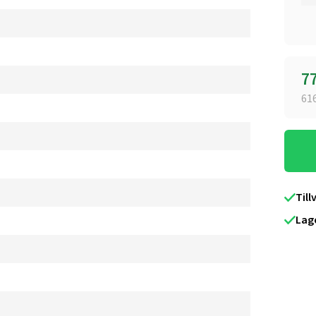
7
61
Till
Lag