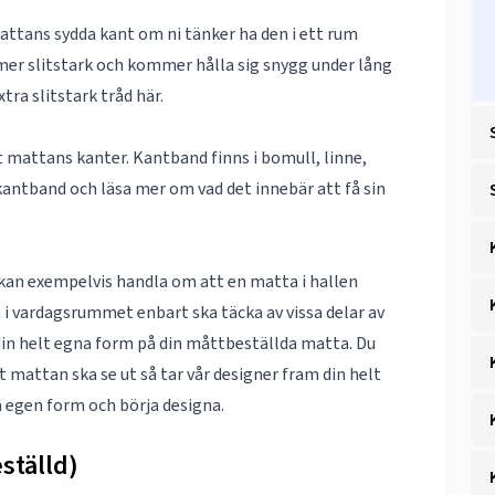
mattans sydda kant om ni tänker ha den i ett rum
 mer slitstark och kommer hålla sig snygg under lång
tra slitstark tråd
här
.
nt mattans kanter. Kantband finns i bomull, linne,
kantband
och läsa mer om vad det innebär att få sin
 kan exempelvis handla om att en matta i hallen
n i vardagsrummet enbart ska täcka av vissa delar av
g din helt egna form på din måttbeställda matta. Du
tt mattan ska se ut så tar vår designer fram din helt
m
egen form
och börja designa.
ställd)