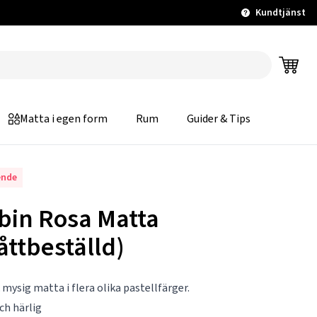
Kundtjänst
Matta i egen form
Rum
Guider & Tips
ende
bin Rosa Matta
åttbeställd)
 mysig matta i flera olika pastellfärger.
ch härlig