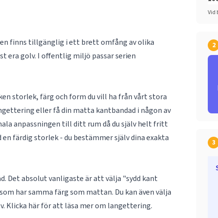
Vid 
en finns tillgänglig i ett brett omfång av olika
2
 era golv. I offentlig miljö passar serien
n storlek, färg och form du vill ha från vårt stora
ngettering eller få din matta kantbandad i någon av
la anpassningen till ditt rum då du själv helt fritt
 en färdig storlek - du bestämmer själv dina exakta
3
. Det absolut vanligaste är att välja "sydd kant
d som har samma färg som mattan. Du kan även välja
lv. Klicka här för att läsa mer om
langettering
.