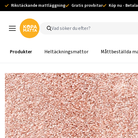
Rikstäckande mattläggning
Gratis provbitar
Köp nu - Betala
Produkter
Heltäckningsmattor
Måttbeställda m