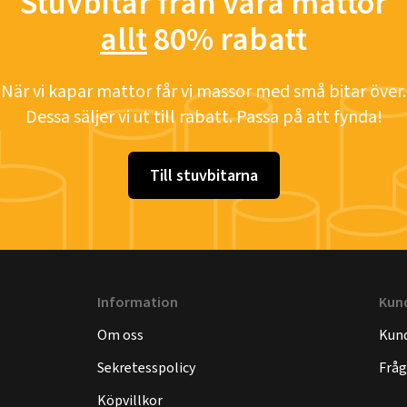
Stuvbitar från våra mattor
allt
80% rabatt
När vi kapar mattor får vi massor med små bitar över.
Dessa säljer vi ut till rabatt. Passa på att fynda!
Till stuvbitarna
Information
Kun
Om oss
Kund
Sekretesspolicy
Fråg
Köpvillkor