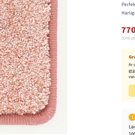
Perfek
Härlig
770
(Ord. p
Gr
Är 
gra
var
1
Lä