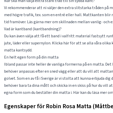
När ska man välja extra stark tråd till sin sydda kant?
Vi rekommenderar att ni väljer den extra slitstarka tråden på 
med högre trafik, tex. som en entré eller hall. Mattkanten blir
tid framöver. Läs gärna mer om skillnaden mellan vanlig- och ex
Vad är kantband (kantbandning)?
Du kan även välja att få ett band i valfritt material fastsytt ru
jute, läder eller supernylon. Klicka här för att se alla våra olika
matta kantsydd.
En helt egen form på din matta
Ibland passar inte heller de vanliga formerna på en matta. Det
behöver anpassas efter en sned vägg eller att du vill att matta
golvet. Som en av få i Sverige är vi stolta att kunna erbjuda di
behöver bara ta dina mått och skicka in en skiss på hur du vill a
egna form som du beställer din matta i. Här kan du läsa mer o
Egenskaper för Robin Rosa Matta (Måttbe