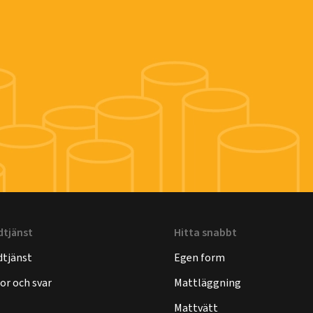
dtjänst
Hitta snabbt
tjänst
Egen form
or och svar
Mattläggning
Mattvätt