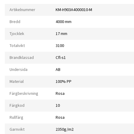
Artikelnummer
KM-H903A4000010-M
Bredd
4000 mm
Tjocklek
17 mm
Totalvikt
3100
Brandklassad
Cfl-s1
Undersida
AB
Material
100% PP
Färgbeskrivning
Rosa
Färgkod
10
Rullfärg
Rosa
Garnvikt
2350g/m2