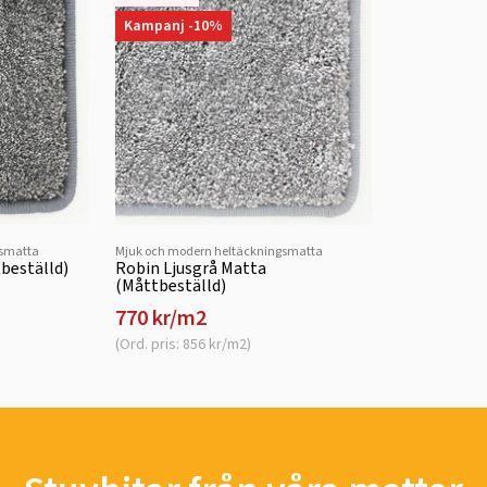
Kampanj -10%
gsmatta
Mjuk och modern heltäckningsmatta
beställd)
Robin Ljusgrå Matta
(Måttbeställd)
770 kr/m2
(Ord. pris: 856 kr/m2)