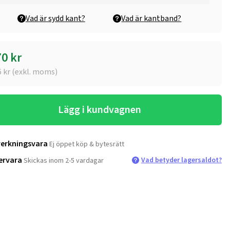
Vad är sydd kant?
Vad är kantband?
70
kr
6
kr (exkl. moms)
Lägg i kundvagnen
verkningsvara
Ej öppet köp & bytesrätt
ervara
Vad betyder lagersaldot?
Skickas inom 2-5 vardagar