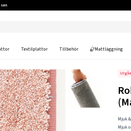
 sen
attor
Textilplattor
Tillbehör
Mattläggning
Utgå
Ro
(M
Mjuk &
Mjuk o