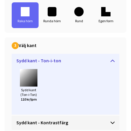
Raka hörn
Runda hörn
Rund
Egen form
Välj kant
3
Sydd kant - Ton-i-ton
Sydd kant
(Ton-i-Ton)
110 kr/lpm
Sydd kant - Kontrastfärg