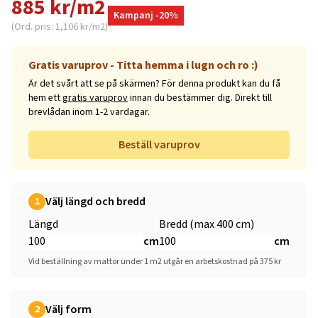
885 kr/m2
Kampanj -20%
(Ord. pris: 1,106 kr/m2)
Gratis varuprov - Titta hemma i lugn och ro :)
Är det svårt att se på skärmen? För denna produkt kan du få
hem ett
gratis varuprov
innan du bestämmer dig. Direkt till
brevlådan inom 1-2 vardagar.
Beställ varuprov
Välj längd och bredd
1
Längd
Bredd (max 400 cm)
cm
cm
Vid beställning av mattor under 1 m2 utgår en arbetskostnad på 375 kr
Välj form
2