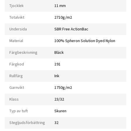
Tjocklek
11 mm
Totalvikt
2710g/m2
Undersida
SBR Free ActionBac
Material
100% Spheron Solution Dyed Nylon
Färgbeskrivning
Bläck
Färgkod
191
Rullfärg
Ink
Garnvikt
1750g/m2
Klass
23/32
Typ av tuft
Skuren
Stegljudsförbättring
32