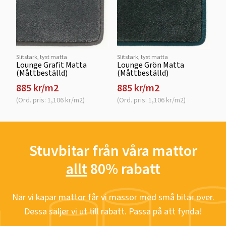
Slitstark, tyst matta
Slitstark, tyst matta
Lounge Grafit Matta
Lounge Grön Matta
(Måttbeställd)
(Måttbeställd)
885 kr/m2
885 kr/m2
(Ord. pris: 1,106 kr/m2)
(Ord. pris: 1,106 kr/m2)
Stuvbitar från våra mattor
allt
80% rabatt
När vi kapar mattor får vi massor med små bitar över.
Dessa säljer vi ut till rabatt. Passa på att fynda!