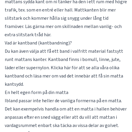
mattans sydda kant om ni tänker ha den i ett rum med högre
trafik, tex. som en entré eller hall. Mattkanten blir mer
slitstark och kommer hålla sig snygg under lång tid
framöver. Läs gärna mer om skillnaden mellan vanlig- och
extra slitstark tråd
här
.
Vad är kantband (kantbandning)?
Du kan även välja att få ett band i valfritt material fastsytt
runt mattans kanter. Kantband finns i bomull, linne, jute,
läder eller supernylon. Klicka här för att se alla våra olika
kantband
och läsa mer om vad det innebär att få sin matta
kantsydd.
En helt egen form på din matta
Ibland passar inte heller de vanliga formerna på en matta.
Det kan exempelvis handla om att en matta i hallen behöver
anpassas efter en sned vägg eller att du vill att mattan i
vardagsrummet enbart ska täcka av vissa delar av golvet.