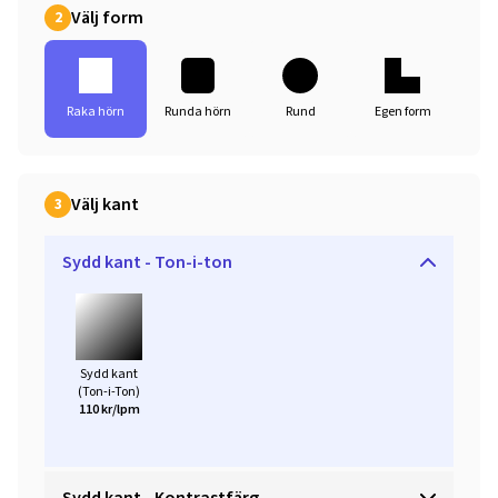
Välj form
2
Raka hörn
Runda hörn
Rund
Egen form
Välj kant
3
Sydd kant - Ton-i-ton
Sydd kant
(Ton-i-Ton)
110 kr/lpm
Sydd kant - Kontrastfärg