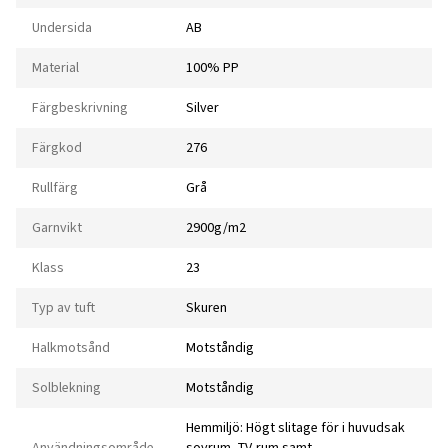
Undersida
AB
Material
100% PP
Färgbeskrivning
Silver
Färgkod
276
Rullfärg
Grå
Garnvikt
2900g/m2
Klass
23
Typ av tuft
Skuren
Halkmotsånd
Motståndig
Solblekning
Motståndig
Hemmiljö: Högt slitage för i huvudsak
Användningsområde
sovrum, TV-rum samt