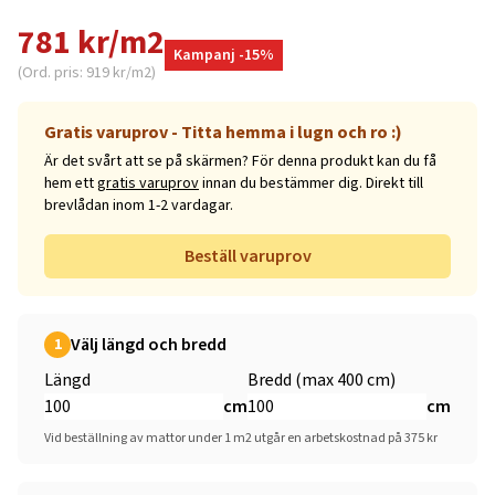
781 kr/m2
Kampanj -15%
(Ord. pris: 919 kr/m2)
Gratis varuprov - Titta hemma i lugn och ro :)
Är det svårt att se på skärmen? För denna produkt kan du få
hem ett
gratis varuprov
innan du bestämmer dig. Direkt till
brevlådan inom 1-2 vardagar.
Beställ varuprov
Välj längd och bredd
1
Längd
Bredd (max 400 cm)
cm
cm
Vid beställning av mattor under 1 m2 utgår en arbetskostnad på 375 kr