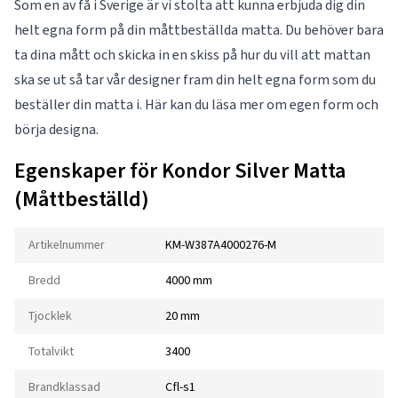
Som en av få i Sverige är vi stolta att kunna erbjuda dig din
helt egna form på din måttbeställda matta. Du behöver bara
ta dina mått och skicka in en skiss på hur du vill att mattan
ska se ut så tar vår designer fram din helt egna form som du
beställer din matta i. Här kan du läsa mer om
egen form
och
börja designa.
Egenskaper för Kondor Silver Matta
(Måttbeställd)
Artikelnummer
KM-W387A4000276-M
Bredd
4000 mm
Tjocklek
20 mm
Totalvikt
3400
Brandklassad
Cfl-s1