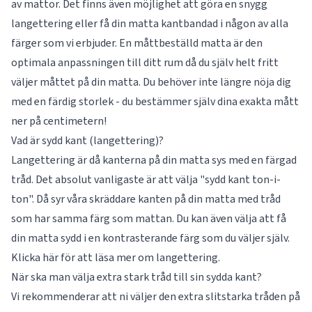
av mattor. Det finns även möjlighet att göra en snygg
langettering eller få din matta kantbandad i någon av alla
färger som vi erbjuder. En måttbeställd matta är den
optimala anpassningen till ditt rum då du själv helt fritt
väljer måttet på din matta. Du behöver inte längre nöja dig
med en färdig storlek - du bestämmer själv dina exakta mått
ner på centimetern!
Vad är sydd kant (langettering)?
Langettering är då kanterna på din matta sys med en färgad
tråd. Det absolut vanligaste är att välja "sydd kant ton-i-
ton". Då syr våra skräddare kanten på din matta med tråd
som har samma färg som mattan. Du kan även välja att få
din matta sydd i en kontrasterande färg som du väljer själv.
Klicka här för att läsa mer om
langettering
.
När ska man välja extra stark tråd till sin sydda kant?
Vi rekommenderar att ni väljer den extra slitstarka tråden på