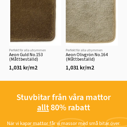
Perfekt för alla utrymmen
Perfekt för alla utrymmen
Aeon Guld No.153
Aeon Olivgrön No.164
(Måttbeställd)
(Måttbeställd)
1,031 kr/m2
1,031 kr/m2
Stuvbitar från våra mattor
allt
80% rabatt
När vi kapar mattor får vi massor med små bitar över.