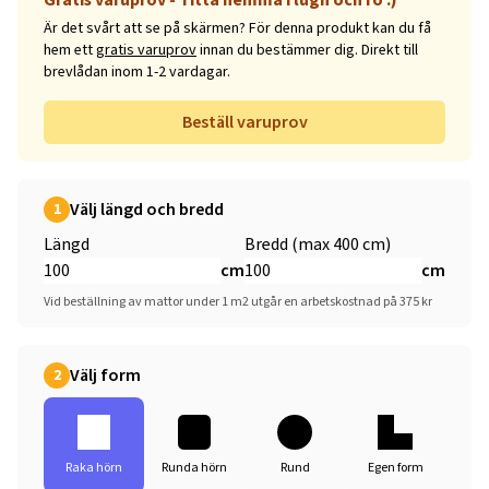
Är det svårt att se på skärmen? För denna produkt kan du få
hem ett
gratis varuprov
innan du bestämmer dig. Direkt till
brevlådan inom 1-2 vardagar.
Beställ varuprov
Välj längd och bredd
1
Längd
Bredd (max 400 cm)
cm
cm
Vid beställning av mattor under 1 m2 utgår en arbetskostnad på 375 kr
Välj form
2
Raka hörn
Runda hörn
Rund
Egen form