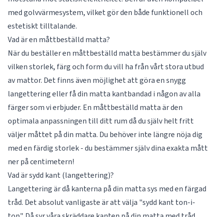
med golvvärmesystem, vilket gör den både funktionell och
estetiskt tilltalande.
Vad är en måttbeställd matta?
När du beställer en måttbeställd matta bestämmer du själv
vilken storlek, färg och form du vill ha från vårt stora utbud
av mattor. Det finns även möjlighet att göra en snygg
langettering eller få din matta kantbandad i någon av alla
färger som vi erbjuder. En måttbeställd matta är den
optimala anpassningen till ditt rum då du själv helt fritt
väljer måttet på din matta. Du behöver inte längre nöja dig
med en färdig storlek - du bestämmer själv dina exakta mått
ner på centimetern!
Vad är sydd kant (langettering)?
Langettering är då kanterna på din matta sys med en färgad
tråd. Det absolut vanligaste är att välja "sydd kant ton-i-
ton". Då syr våra skräddare kanten på din matta med tråd