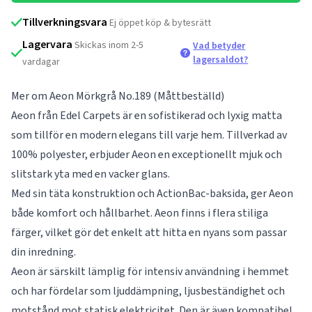
Tillverkningsvara
Ej öppet köp & bytesrätt
Lagervara
Skickas inom 2-5
Vad betyder
lagersaldot?
vardagar
Mer om Aeon Mörkgrå No.189 (Måttbeställd)
Aeon från Edel Carpets är en sofistikerad och lyxig matta
som tillför en modern elegans till varje hem. Tillverkad av
100% polyester, erbjuder Aeon en exceptionellt mjuk och
slitstark yta med en vacker glans.
Med sin täta konstruktion och ActionBac-baksida, ger Aeon
både komfort och hållbarhet. Aeon finns i flera stiliga
färger, vilket gör det enkelt att hitta en nyans som passar
din inredning.
Aeon är särskilt lämplig för intensiv användning i hemmet
och har fördelar som ljuddämpning, ljusbeständighet och
motstånd mot statisk elektricitet. Den är även kompatibel