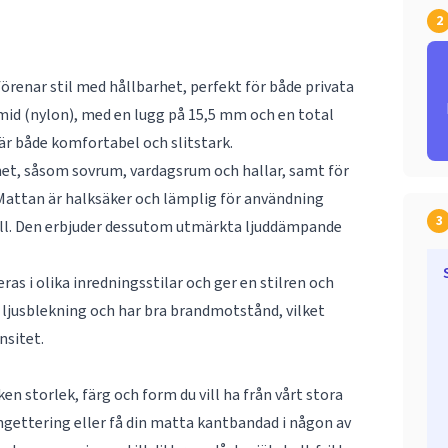
2
örenar stil med hållbarhet, perfekt för både privata
id (nylon), med en lugg på 15,5 mm och en total
är både komfortabel och slitstark.
met, såsom sovrum, vardagsrum och hallar, samt för
Mattan är halksäker och lämplig för användning
3
ll. Den erbjuder dessutom utmärkta ljuddämpande
s i olika inredningsstilar och ger en stilren och
t ljusblekning och har bra brandmotstånd, vilket
nsitet.
n storlek, färg och form du vill ha från vårt stora
ngettering eller få din matta kantbandad i någon av