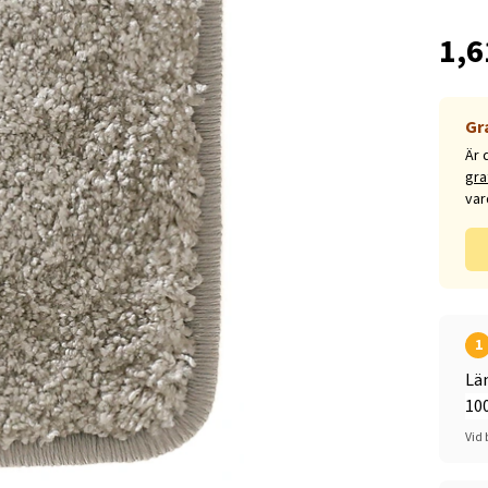
1,6
Gr
Är 
gra
var
1
Lä
Vid 