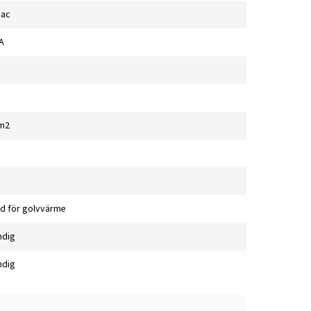
Bac
A
/m2
d för golvvärme
ndig
ndig