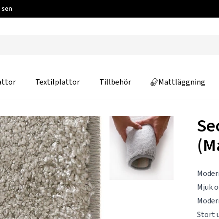
 sen
attor
Textilplattor
Tillbehör
Mattläggning
Se
(M
Modern
Mjuk o
Moder
Stort 