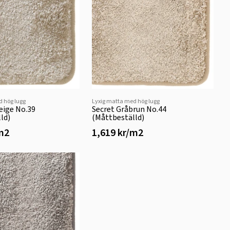
d hög lugg
Lyxig matta med hög lugg
eige No.39
Secret Gråbrun No.44
ld)
(Måttbeställd)
/m2
1,619 kr/m2