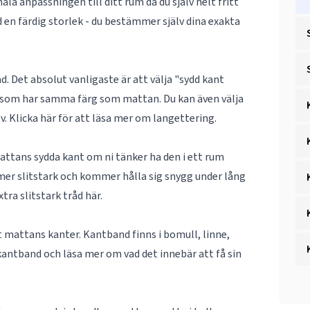
la anpassningen till ditt rum då du själv helt fritt
 en färdig storlek - du bestämmer själv dina exakta
. Det absolut vanligaste är att välja "sydd kant
d som har samma färg som mattan. Du kan även välja
lv. Klicka här för att läsa mer om
langettering
.
mattans sydda kant om ni tänker ha den i ett rum
 mer slitstark och kommer hålla sig snygg under lång
tra slitstark tråd
här
.
nt mattans kanter. Kantband finns i bomull, linne,
kantband
och läsa mer om vad det innebär att få sin