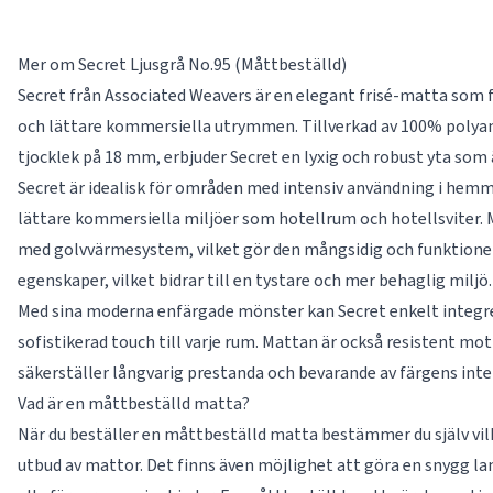
Mer om Secret Ljusgrå No.95 (Måttbeställd)
Secret från Associated Weavers är en elegant frisé-matta som f
och lättare kommersiella utrymmen. Tillverkad av 100% polyam
tjocklek på 18 mm, erbjuder Secret en lyxig och robust yta som 
Secret är idealisk för områden med intensiv användning i hem
lättare kommersiella miljöer som hotellrum och hotellsviter. 
med golvvärmesystem, vilket gör den mångsidig och funktione
egenskaper, vilket bidrar till en tystare och mer behaglig miljö.
Med sina moderna enfärgade mönster kan Secret enkelt integrera
sofistikerad touch till varje rum. Mattan är också resistent mo
säkerställer långvarig prestanda och bevarande av färgens inte
Vad är en måttbeställd matta?
När du beställer en måttbeställd matta bestämmer du själv vilke
utbud av mattor. Det finns även möjlighet att göra en snygg la