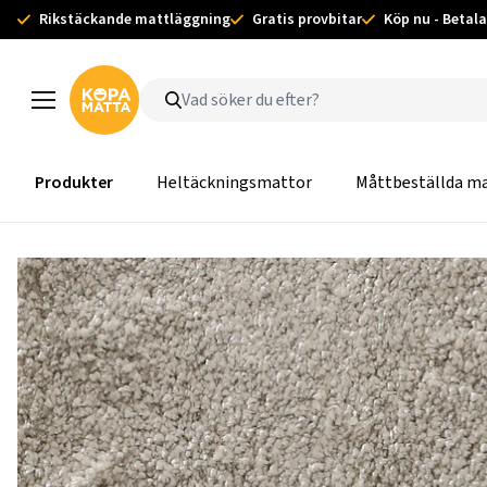
Rikstäckande mattläggning
Gratis provbitar
Köp nu - Betala
Produkter
Heltäckningsmattor
Måttbeställda m