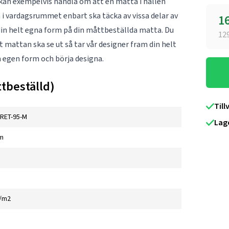
 kan exempelvis handla om att en matta i hallen
n i vardagsrummet enbart ska täcka av vissa delar av
1
g din helt egna form på din måttbeställda matta. Du
12
tt mattan ska se ut så tar vår designer fram din helt
m
egen form
och börja designa.
tbeställd)
Till
RET-95-M
Lag
m
g/m2