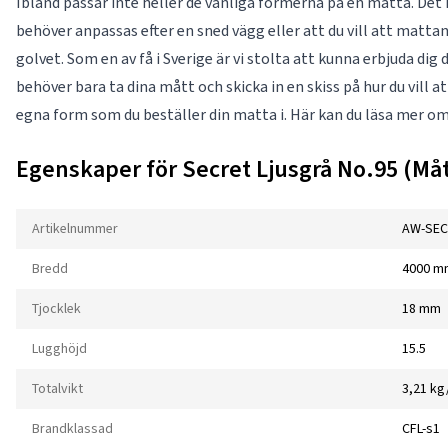
Ibland passar inte heller de vanliga formerna på en matta. Det
behöver anpassas efter en sned vägg eller att du vill att matta
golvet. Som en av få i Sverige är vi stolta att kunna erbjuda di
behöver bara ta dina mått och skicka in en skiss på hur du vill a
egna form som du beställer din matta i. Här kan du läsa mer o
Egenskaper för Secret Ljusgrå No.95 (Måt
Artikelnummer
AW-SEC
Bredd
4000 m
Tjocklek
18 mm
Lugghöjd
15.5
Totalvikt
3,21 k
Brandklassad
CFL-s1