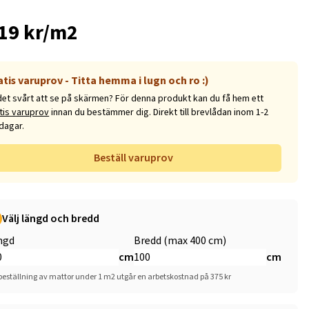
19 kr/m2
atis varuprov - Titta hemma i lugn och ro :)
det svårt att se på skärmen? För denna produkt kan du få hem ett
tis varuprov
innan du bestämmer dig. Direkt till brevlådan inom 1-2
dagar.
Beställ varuprov
Välj längd och bredd
ngd
Bredd (max 400 cm)
cm
cm
beställning av mattor under 1 m2 utgår en arbetskostnad på 375 kr