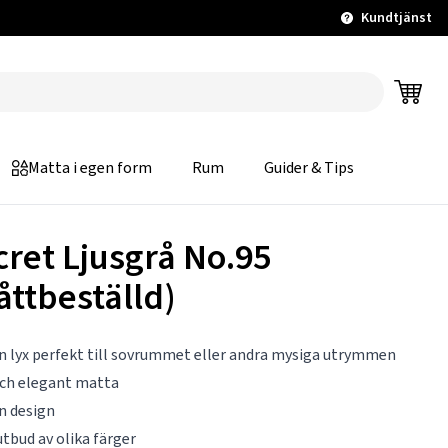
Kundtjänst
Matta i egen form
Rum
Guider & Tips
cret Ljusgrå No.95
åttbeställd)
 lyx perfekt till sovrummet eller andra mysiga utrymmen
ch elegant matta
n design
utbud av olika färger