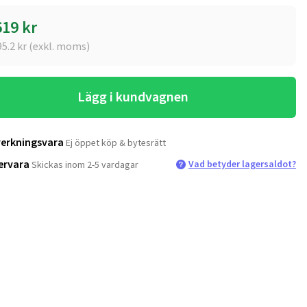
619
kr
95.2
kr (exkl. moms)
Lägg i kundvagnen
verkningsvara
Ej öppet köp & bytesrätt
ervara
Vad betyder lagersaldot?
Skickas inom 2-5 vardagar