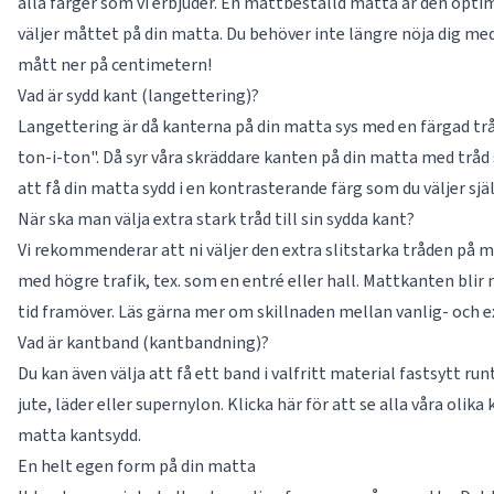
alla färger som vi erbjuder. En måttbeställd matta är den optima
väljer måttet på din matta. Du behöver inte längre nöja dig med
mått ner på centimetern!
Vad är sydd kant (langettering)?
Langettering är då kanterna på din matta sys med en färgad tråd
ton-i-ton". Då syr våra skräddare kanten på din matta med trå
att få din matta sydd i en kontrasterande färg som du väljer sjä
När ska man välja extra stark tråd till sin sydda kant?
Vi rekommenderar att ni väljer den extra slitstarka tråden på 
med högre trafik, tex. som en entré eller hall. Mattkanten blir
tid framöver. Läs gärna mer om skillnaden mellan vanlig- och ex
Vad är kantband (kantbandning)?
Du kan även välja att få ett band i valfritt material fastsytt ru
jute, läder eller supernylon. Klicka här för att se alla våra olika
matta kantsydd.
En helt egen form på din matta