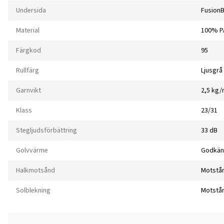
Undersida
Fusion
Material
100% P
Färgkod
95
Rullfärg
Ljusgrå
Garnvikt
2,5 kg
Klass
23/31
Stegljudsförbättring
33 dB
Golvvärme
Godkän
Halkmotsånd
Motstå
Solblekning
Motstå