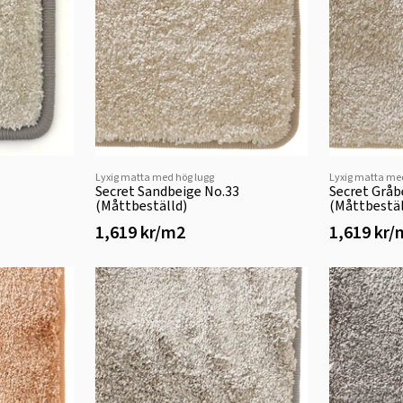
Lyxig matta med hög lugg
Lyxig matta me
Secret Sandbeige No.33
Secret Gråb
(Måttbeställd)
(Måttbestäl
1,619 kr/m2
1,619 kr